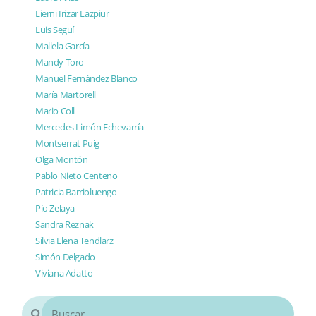
Lierni Irizar Lazpiur
Luis Seguí
Mallela García
Mandy Toro
Manuel Fernández Blanco
María Martorell
Mario Coll
Mercedes Limón Echevarría
Montserrat Puig
Olga Montón
Pablo Nieto Centeno
Patricia Barrioluengo
Pío Zelaya
Sandra Reznak
Silvia Elena Tendlarz
Simón Delgado
Viviana Adatto