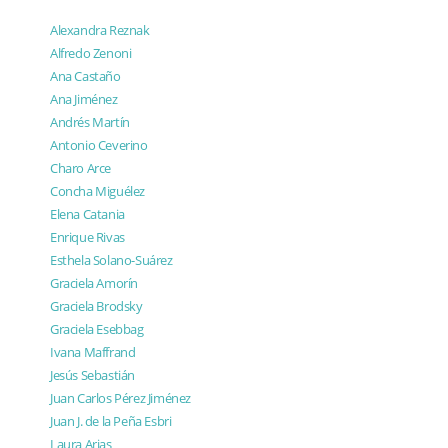
Alexandra Reznak
Alfredo Zenoni
Ana Castaño
Ana Jiménez
Andrés Martín
Antonio Ceverino
Charo Arce
Concha Miguélez
Elena Catania
Enrique Rivas
Esthela Solano-Suárez
Graciela Amorín
Graciela Brodsky
Graciela Esebbag
Ivana Maffrand
Jesús Sebastián
Juan Carlos Pérez Jiménez
Juan J. de la Peña Esbri
Laura Arias