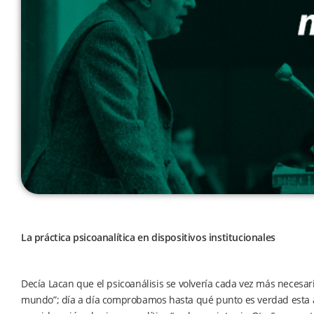
La práctica psicoanalítica en dispositivos institucionales
Decía Lacan que el psicoanálisis se volvería cada vez más necesar
mundo”; día a día comprobamos hasta qué punto es verdad esta 