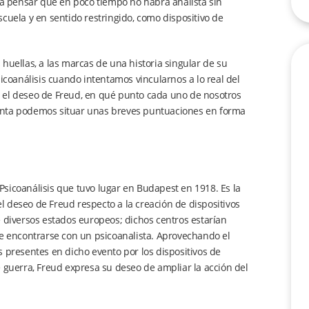
sta pensar que en poco tiempo no habrá analista sin
Escuela y en sentido restringido, como dispositivo de
huellas, a las marcas de una historia singular de su
icoanálisis cuando intentamos vincularnos a lo real del
 el deseo de Freud, en qué punto cada uno de nosotros
unta podemos situar unas breves puntuaciones en forma
sicoanálisis que tuvo lugar en Budapest en 1918. Es la
 deseo de Freud respecto a la creación de dispositivos
e diversos estados europeos; dichos centros estarían
de encontrarse con un psicoanalista. Aprovechando el
 presentes en dicho evento por los dispositivos de
 guerra, Freud expresa su deseo de ampliar la acción del