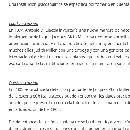
Una institución psicoanalítica se especifica por tomarlo en cuenta
Cuarta escansión
En 1974, Antonio Di Ciaccia inventaría una nueva manera de hacer i
implementando lo que Jacques-Alain Miller ha nombrado práctica en
orientación lacaniana. En dicha práctica se tiene muy en cuenta t
muchos años Judith Miller, con una entrega y con una generosidad
internacional de Instituciones Lacanianas- que trabajan desde es
eso cada una de las instituciones encuentra la manera, en su estilo
Quinta escansión
En 2003 se produce la detección por parte de Jacques-Alain Miller
de la escena pública. Ustedes pueden encontrar los datos preciso
ante lo que se presentaba como la intención del asesinato del psico
en la fundación de los CPCT.
Desde entonces la acción lacaniana no se ha detenido, diversificá
demuestran las tres instituciones que intervienen en la jornada 