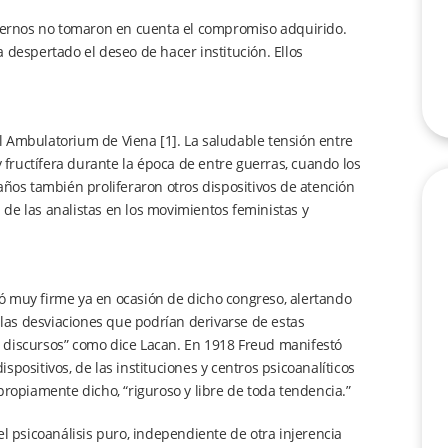
obiernos no tomaron en cuenta el compromiso adquirido.
 despertado el deseo de hacer institución. Ellos
 el Ambulatorium de Viena [1]. La saludable tensión entre
fructífera durante la época de entre guerras, cuando los
años también proliferaron otros dispositivos de atención
n de las analistas en los movimientos feministas y
tró muy firme ya en ocasión de dicho congreso, alertando
a las desviaciones que podrían derivarse de estas
 discursos” como dice Lacan. En 1918 Freud manifestó
positivos, de las instituciones y centros psicoanalíticos
propiamente dicho, “riguroso y libre de toda tendencia.”
l psicoanálisis puro, independiente de otra injerencia