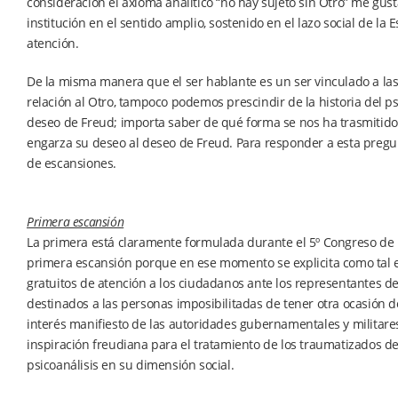
consideración el axioma analítico “no hay sujeto sin Otro” me gu
institución en el sentido amplio, sostenido en el lazo social de la 
atención.
De la misma manera que el ser hablante es un ser vinculado a las 
relación al Otro, tampoco podemos prescindir de la historia del ps
deseo de Freud; importa saber de qué forma se nos ha trasmitido
engarza su deseo al deseo de Freud. Para responder a esta preg
de escansiones.
Primera escansión
La primera está claramente formulada durante el 5º Congreso de P
primera escansión porque en ese momento se explicita como tal el
gratuitos de atención a los ciudadanos ante los representantes d
destinados a las personas imposibilitadas de tener otra ocasión 
interés manifiesto de las autoridades gubernamentales y militares
inspiración freudiana para el tratamiento de los traumatizados de
psicoanálisis en su dimensión social.