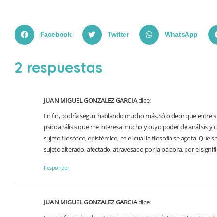
Facebook
Twitter
WhatsApp
2 respuestas
JUAN MIGUEL GONZALEZ GARCIA
dice:
En fin, podría seguir hablando mucho más.Sólo decir que entre s
psicoanálisis que me interesa mucho y cuyo poder de análisis y cr
sujeto filosófico, epistémico, en el cual la filosofía se agota. Que s
sujeto alterado, afectado, atravesado por la palabra, por el signif
Responder
JUAN MIGUEL GONZALEZ GARCIA
dice: