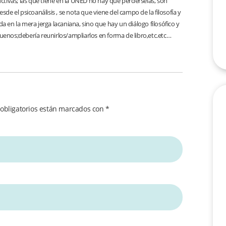
ctivas; las que tiene en la UNED no hay que perdérselas, son
e el psicoanálisis , se nota que viene del campo de la filosofía y
en la mera jerga lacaniana, sino que hay un diálogo filosófico y
enos;debería reunirlos/ampliarlos en forma de libro,etc.etc…
obligatorios están marcados con
*