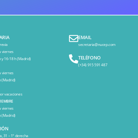
ARIA
EMAIL
revia
secretaria@nucep.com
a viernes
TELÉFONO
 y 16-18 h (Madrid)
(+34) 915 591 487
a viernes
 (Madrid)
or vacaciones
TIEMBRE
a viernes
 (Madrid)
CIÓN
a, 31 – 1º derecha