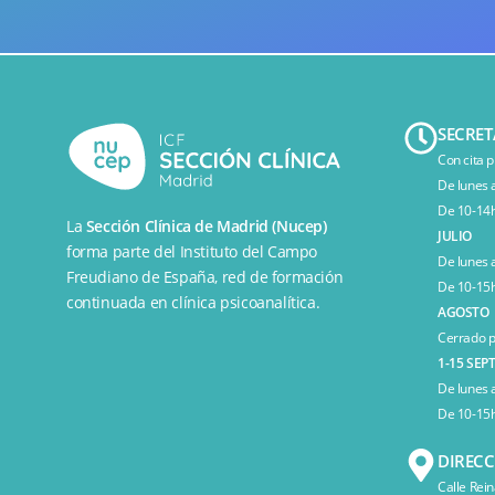
SECRET
Con cita p
De lunes 
De 10-14h
La
Sección Clínica de Madrid (Nucep)
JULIO
forma parte del
Instituto del Campo
De lunes 
Freudiano de España
, red de formación
De 10-15h
continuada en clínica psicoanalítica.
AGOSTO
Cerrado p
1-15 SEP
De lunes 
De 10-15h
DIREC
Calle Rein