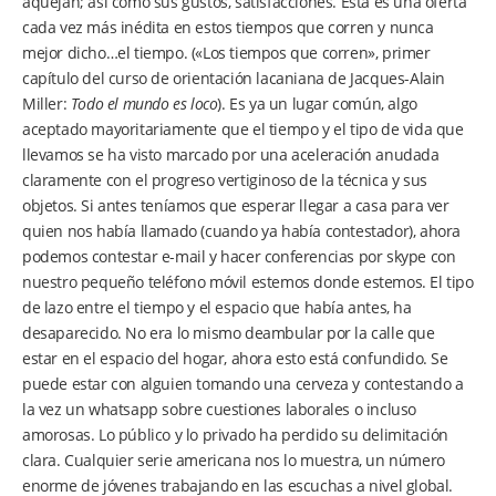
aquejan; así como sus gustos, satisfacciones. Esta es una oferta
cada vez más inédita en estos tiempos que corren y nunca
mejor dicho…el tiempo. («Los tiempos que corren», primer
capítulo del curso de orientación lacaniana de Jacques-Alain
Miller:
Todo el mundo es loco
). Es ya un lugar común, algo
aceptado mayoritariamente que el tiempo y el tipo de vida que
llevamos se ha visto marcado por una aceleración anudada
claramente con el progreso vertiginoso de la técnica y sus
objetos. Si antes teníamos que esperar llegar a casa para ver
quien nos había llamado (cuando ya había contestador), ahora
podemos contestar e-mail y hacer conferencias por skype con
nuestro pequeño teléfono móvil estemos donde estemos. El tipo
de lazo entre el tiempo y el espacio que había antes, ha
desaparecido. No era lo mismo deambular por la calle que
estar en el espacio del hogar, ahora esto está confundido. Se
puede estar con alguien tomando una cerveza y contestando a
la vez un whatsapp sobre cuestiones laborales o incluso
amorosas. Lo público y lo privado ha perdido su delimitación
clara. Cualquier serie americana nos lo muestra, un número
enorme de jóvenes trabajando en las escuchas a nivel global.