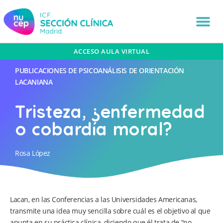
ACCESO AULA VIRTUAL
PUBLICACIONES DE PSICOANÁLISIS DE ORIENTACIÓN
LACANIANA
Tristeza, ¿enfermedad
o cobardía moral?
Rosa López
Lacan, en las Conferencias a las Universidades Americanas,
transmite una idea muy sencilla sobre cuál es el objetivo al que
apunta en su práctica clínica, diciendo que él trata de “no