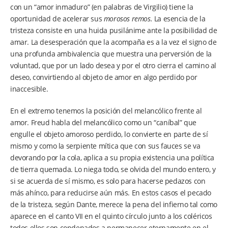
con un “amor inmaduro” (en palabras de Virgilio) tiene la
oportunidad de acelerar sus
morosos remos.
La esencia de la
tristeza consiste en una huida pusilánime ante la posibilidad de
amar. La desesperación que la acompaña es a la vez el signo de
una profunda ambivalencia que muestra una perversión de la
voluntad, que por un lado desea y por el otro cierra el camino al
deseo, convirtiendo al objeto de amor en algo perdido por
inaccesible.
En el extremo tenemos la posición del melancólico frente al
amor. Freud habla del melancólico como un “caníbal” que
engulle el objeto amoroso perdido, lo convierte en parte de sí
mismo y como la serpiente mítica que con sus fauces se va
devorando por la cola, aplica a su propia existencia una política
de tierra quemada. Lo niega todo, se olvida del mundo entero, y
si se acuerda de sí mismo, es solo para hacerse pedazos con
más ahínco, para reducirse aún más. En estos casos el pecado
de la tristeza, según Dante, merece la pena del infierno tal como
aparece en el canto VII en el quinto círculo junto a los coléricos
todos ellos son condenados a permanecer eternamente en el