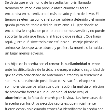
Se decía que el demonio de la acedía, también llamado
demonio del medio día porque ataca cuando el sol se
encuentra en su cenit, era el más pesado y duro de llevar. El
tiempo se eterniza como si el sol se hubiera detenido y el monje
queda preso del tedio o del aburrimiento. El lugar donde se
encuentra le inspira de pronto una enorme aversión y no puede
soportar la vida que lleva, ni el trabajo que realiza. ¿Qué hago
aquí? ¿Para qué sirve todo este esfuerzo? El monje pierde el
ánimo, se desespera, se aburre y prefiere la muerte o la huida a
un lugar menos adverso.
Las hijas de la acedía son el
rencor
,
la pusilanimidad
o temor
ante las dificultades de la vida,
la desesperación
o seguridad de
que se está condenado de antemano al fracaso, la tendencia a
sentirse una
ruina
sin posibilidad de salvación,
el sopor
o
somnolencia que paraliza cualquier acción,
la malicia
o relación
de amor/odio frente a cualquier bien;
el tedio
vital
, el
aburrimiento, la falta de interés por la vida.
Las hermanas de
la acedia son los otros pecados capitales, que inicialmente
fueron ocho y solo cuando empezó a identificarse la acedía con