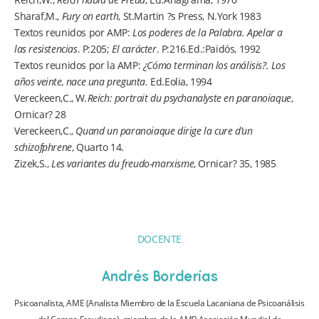
Sharaf,M.,
Fury on earth
, St.Martin ?s Press, N.York 1983
Textos reunidos por AMP:
Los poderes de la Palabra. Apelar a
las
resistencias
. P:205;
El carácter
. P:216.Ed.:Paidós, 1992
Textos reunidos por la AMP:
¿Cómo terminan los análisis?. Los
años veinte, nace una pregunta.
Ed.Eolia, 1994
Vereckeen,C., W
.Reich: portrait du psychanalyste en paranoiaque
,
Ornicar? 28
Vereckeen,C.,
Quand un paranoiaque dirige la cure d’un
schizofphrene
, Quarto 14.
Zizek,S.,
Les variantes du freudo-marxisme
, Ornicar? 35, 1985
DOCENTE
Andrés Borderías
Psicoanalista, AME (Analista Miembro de la Escuela Lacaniana de Psicoanálisis