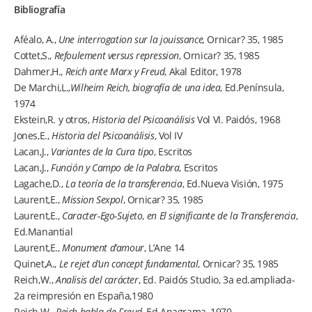
Bibliografía
Aféalo, A.,
Une interrogation sur la jouissance,
Ornicar? 35, 1985
Cottet,S.,
Refoulement versus repression
, Ornicar? 35, 1985
Dahmer,H.,
Reich ante Marx y Freud
, Akal Editor, 1978
De Marchi,L.,
Wilheim Reich, biografía de una idea
, Ed.Península,
1974
Ekstein,R. y otros,
Historia del Psicoanálisis
Vol VI. Paidós, 1968
Jones,E.,
Historia del Psicoanálisis
, Vol IV
Lacan,J.,
Variantes de la Cura tipo
, Escritos
Lacan,J.,
Función y Campo de la Palabra
, Escritos
Lagache,D.,
La teoría de la transferencia
, Ed.Nueva Visión, 1975
Laurent,E.,
Mission Sexpol
, Ornicar? 35, 1985
Laurent,E.,
Caracter-Ego-Sujeto, en El significante de la Transferencia
,
Ed.Manantial
Laurent,E.,
Monument d’amour
, L’Ane 14
Quinet,A.,
Le rejet d’un concept fundamental
, Ornicar? 35, 1985
Reich,W.,
Analisis del carácter
, Ed. Paidós Studio, 3a ed.ampliada-
2a reimpresión en España,1980
Reich,W.,
Reich habla de Freud
, Ed.Anagrama, 1970