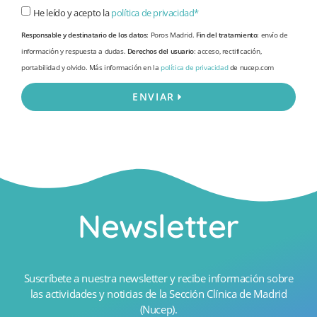
He leído y acepto la
política de privacidad*
Responsable y destinatario de los datos
: Poros Madrid.
Fin del tratamiento
: envío de
información y respuesta a dudas.
Derechos del usuario
: acceso, rectificación,
portabilidad y olvido. Más información en la
política de privacidad
de nucep.com
ENVIAR
Newsletter
Suscríbete a nuestra newsletter y recibe información sobre
las actividades y noticias de la Sección Clínica de Madrid
(Nucep).