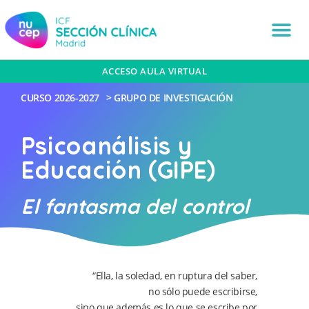
ACCESO AULA VIRTUAL
CURSO
2026-2027
>
GRUPO DE INVESTIGACIÓN
Psicoanálisis y
Educación (GIPE)
El fantasma del control
“Ella, la soledad, en ruptura del saber,
no sólo puede escribirse,
sino que además es lo que se escribe por