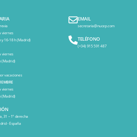
ARIA
EMAIL
revia
secretaria@nucep.com
a viernes
TELÉFONO
 y 16-18 h (Madrid)
(+34) 915 591 487
a viernes
 (Madrid)
or vacaciones
TIEMBRE
a viernes
 (Madrid)
CIÓN
a, 31 – 1º derecha
rid - España