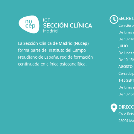
SECRET
Con cita p
De lunes 
De 10-14h
La
Sección Clínica de Madrid (Nucep)
JULIO
forma parte del
Instituto del Campo
De lunes 
Freudiano de España
, red de formación
De 10-15h
continuada en clínica psicoanalítica.
AGOSTO
Cerrado p
1-15 SEP
De lunes 
De 10-15h
DIREC
Calle Rein
28004 Mad