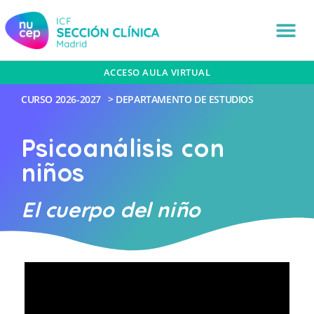
ACCESO AULA VIRTUAL
CURSO
2026-2027
>
DEPARTAMENTO DE ESTUDIOS
Psicoanálisis con
niños
El cuerpo del niño