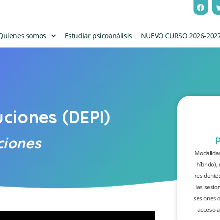
Quienes somos
Estudiar psicoanálisis
NUEVO CURSO 2026-202
uciones (DEPI)
ciones
Modalidad
híbrido),
residente
las sesio
sesiones o
acceso a