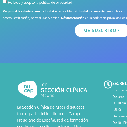
He leído y acepto la
política de privacidad
Responsable y destinatario de los datos
: Poros Madrid.
Fin del tratamiento
: envío de info
acceso, rectificación, portabilidad y olvido.
Más información
en la
política de privacidad
de 
ME SUSCRIBO
SECRET
Con cita p
De lunes 
De 10-14h
La
Sección Clínica de Madrid (Nucep)
JULIO
forma parte del
Instituto del Campo
De lunes 
Freudiano de España
, red de formación
De 10-15h
continuada en clínica psicoanalítica.