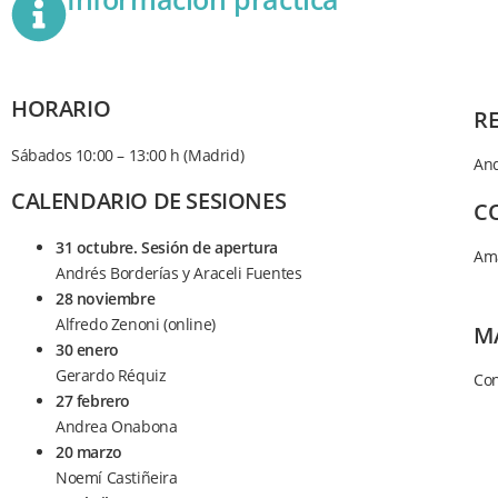
HORARIO
R
Sábados 10:00 – 13:00 h (Madrid)
And
CALENDARIO DE SESIONES
C
31 octubre. Sesión de apertura
Ama
Andrés Borderías y Araceli Fuentes
28 noviembre
Alfredo Zenoni (online)
M
30 enero
Gerardo Réquiz
Con
27 febrero
Andrea Onabona
20 marzo
Noemí Castiñeira