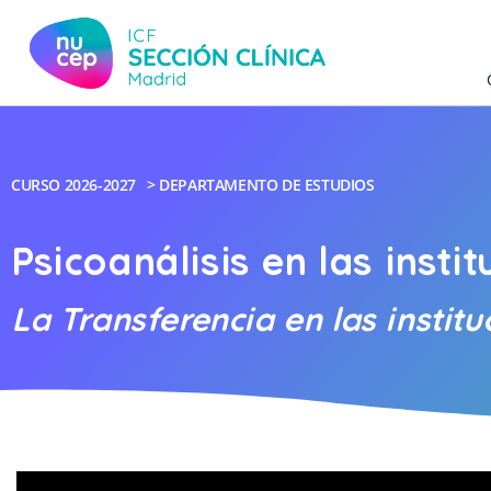
CURSO
2026-2027
>
DEPARTAMENTO DE ESTUDIOS
Psicoanálisis en las instit
La Transferencia en las institu