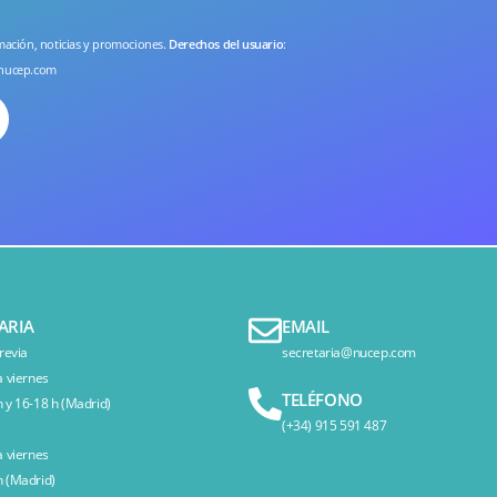
rmación, noticias y promociones.
Derechos del usuario
:
nucep.com
ARIA
EMAIL
revia
secretaria@nucep.com
a viernes
TELÉFONO
 y 16-18 h (Madrid)
(+34) 915 591 487
a viernes
 (Madrid)