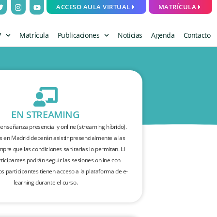
ACCESO AULA VIRTUAL
MATRÍCULA
7
Matrícula
Publicaciones
Noticias
Agenda
Contacto
EN STREAMING
enseñanza presencial y online (streaming híbrido).
s en Madrid deberán asistir presencialmente a las
mpre que las condiciones sanitarias lo permitan. El
rticipantes podrán seguir las sesiones online con
s participantes tienen acceso a la plataforma de e-
learning durante el curso.