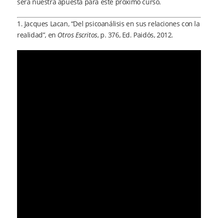
será nuestra apuesta para este próximo curso.
1. Jacques Lacan, “Del psicoanálisis en sus relaciones con la
realidad”, en
Otros Escritos
, p. 376, Ed. Paidós, 2012.