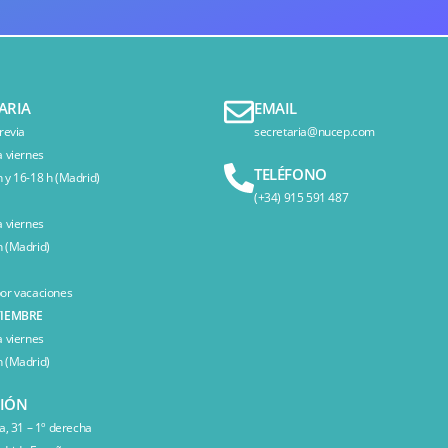
ARIA
EMAIL
revia
secretaria@nucep.com
a viernes
TELÉFONO
 y 16-18 h (Madrid)
(+34) 915 591 487
a viernes
 (Madrid)
or vacaciones
TIEMBRE
a viernes
 (Madrid)
CIÓN
a, 31 – 1º derecha