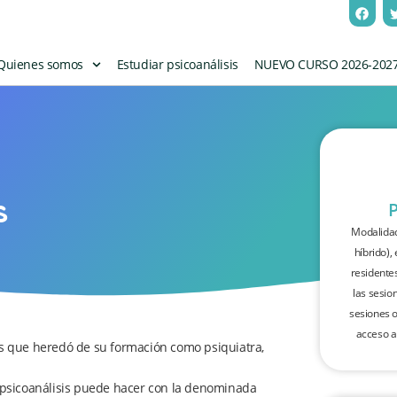
Quienes somos
Estudiar psicoanálisis
NUEVO CURSO 2026-202
s
Modalidad
híbrido),
residente
las sesio
sesiones o
acceso a
s que heredó de su formación como psiquiatra,
 psicoanálisis puede hacer con la denominada