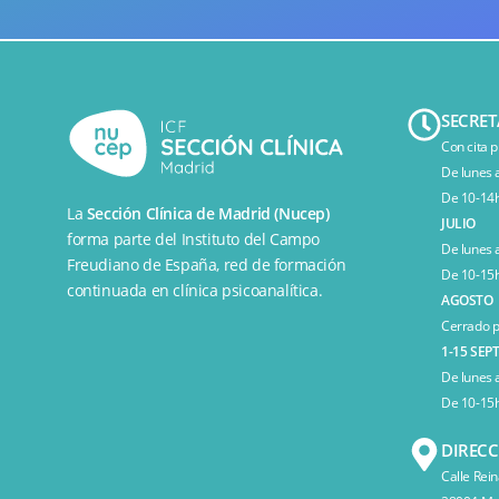
SECRET
Con cita p
De lunes 
De 10-14h
La
Sección Clínica de Madrid (Nucep)
JULIO
forma parte del
Instituto del Campo
De lunes 
Freudiano de España
, red de formación
De 10-15h
continuada en clínica psicoanalítica.
AGOSTO
Cerrado p
1-15 SEP
De lunes 
De 10-15h
DIREC
Calle Rein