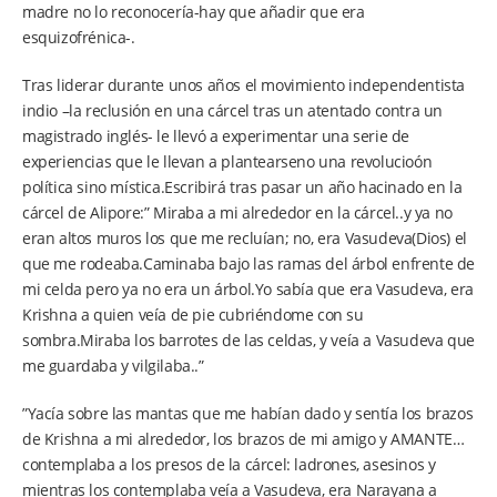
madre no lo reconocería-hay que añadir que era
esquizofrénica-.
Tras liderar durante unos años el movimiento independentista
indio –la reclusión en una cárcel tras un atentado contra un
magistrado inglés- le llevó a experimentar una serie de
experiencias que le llevan a plantearseno una revolucioón
política sino mística.Escribirá tras pasar un año hacinado en la
cárcel de Alipore:” Miraba a mi alrededor en la cárcel..y ya no
eran altos muros los que me recluían; no, era Vasudeva(Dios) el
que me rodeaba.Caminaba bajo las ramas del árbol enfrente de
mi celda pero ya no era un árbol.Yo sabía que era Vasudeva, era
Krishna a quien veía de pie cubriéndome con su
sombra.Miraba los barrotes de las celdas, y veía a Vasudeva que
me guardaba y vilgilaba..”
”Yacía sobre las mantas que me habían dado y sentía los brazos
de Krishna a mi alrededor, los brazos de mi amigo y AMANTE…
contemplaba a los presos de la cárcel: ladrones, asesinos y
mientras los contemplaba veía a Vasudeva, era Narayana a