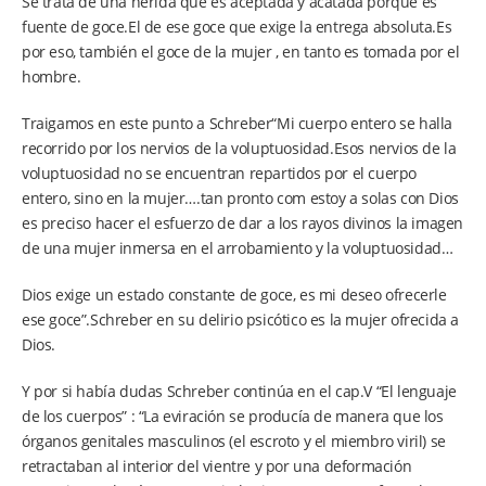
Se trata de una herida que es aceptada y acatada porque es
fuente de goce.El de ese goce que exige la entrega absoluta.Es
por eso, también el goce de la mujer , en tanto es tomada por el
hombre.
Traigamos en este punto a Schreber“Mi cuerpo entero se halla
recorrido por los nervios de la voluptuosidad.Esos nervios de la
voluptuosidad no se encuentran repartidos por el cuerpo
entero, sino en la mujer….tan pronto com estoy a solas con Dios
es preciso hacer el esfuerzo de dar a los rayos divinos la imagen
de una mujer inmersa en el arrobamiento y la voluptuosidad…
Dios exige un estado constante de goce, es mi deseo ofrecerle
ese goce”.Schreber en su delirio psicótico es la mujer ofrecida a
Dios.
Y por si había dudas Schreber continúa en el cap.V “El lenguaje
de los cuerpos” : “La eviración se producía de manera que los
órganos genitales masculinos (el escroto y el miembro viril) se
retractaban al interior del vientre y por una deformación