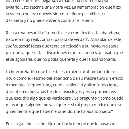
vivió ocho años, les pegaba. La madre no hacía nada por
evitarlo. Esto retorna una y otra vez. La rememoración que hizo
la sujeto, conlleva nuevos síntomas: tiene pesadillas, se
despierta y no puede volver a conciliar el sueño.
Relata una pesadilla: “su novio se va con dos tías, la abandona,
todo era muy real, como si pasara de verdad”. Al hablar de este
sueño, asoció ideas que tenía en relación a su novio. No sabía
por qué la quería, las discusiones eran frecuentes, pensaba que
él se agobiaría, que no podía quererla y que la abandonaría.
La interpretación que hice de este miedo al abandono de su
novio como el retorno del abandono de su madre tuvo un efecto
inmediato. Se quedó largo rato en silencio y afirmó: “es cierto,
durante muchos años he ido a psicólogos y es la primera vez
que escucho algo que es verdadero”. Se preguntó “¿cómo puedo
pensar que alguien me va a querer si mi propia madre que era
quien tendría que haberme querido, me ha abandonado?”
En la siguiente sesión dijo que hacía tiempo que le pasaban