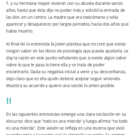
T. y su hermana mayor vivieron con su abuela durante varios
años, hasta que ésta dijo no poder más y solicitó la entrada de
las dos .en un centro. La madre que era toxicómana y solía
aparecer y desaparecer por largos períodos, hacía dos años que
había muerto.
Al final de la entrevista la joven plantea que no cree que exista
ningún saber en los libros de psicología que pueda ayudarla. Le
doy la razón en este punto señalando que si existe algún saber
sobre lo que le pasa lo tiene ella y se trata de poder
encontrarlo. Dada su negativa inicial a venir y su desconfianza,
dejo claro que es ella quién deberá aceptar seguir viniendo.
Muestra su acuerdo y quiere una sesión lo antes posible.
II
En las siguientes entrevistas emerge una clara oscilación en su
discurso: dice que “todo es una mierda” y luego afirma “no todo
es una mierda”. Este vaivén se refleja en una escena que vivió
cuando venía a la sesión: casi la atropella un coche. Su primer