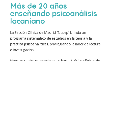
Más de 20 años
enseñando psicoanálisis
lacaniano
La Sección Clínica de Madrid (Nucep) brinda un
programa sistemático de estudios
en la teoría y la
práctica psicoanalíticas
, privilegiando la labor de lectura
e investigación.
Nuestro centro proporciona las bases teórico-clínicas de
la formación de
psicoanalistas de orientación lacaniana
,
siguiendo los principios establecidos por la Escuela
Lacaniana de Psicoanálisis, la Fondation du Champ
Freudien y la Asociación Mundial de Psicoanálisis.
LEER MÁS