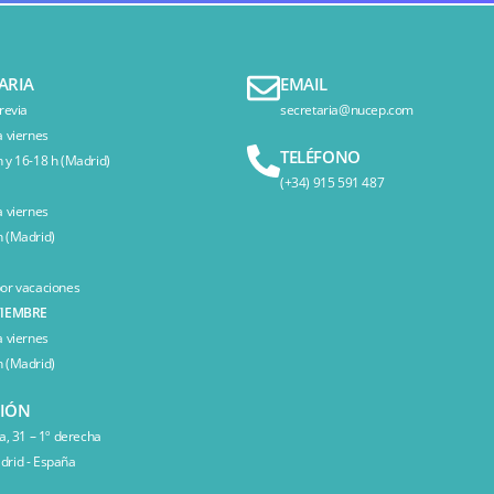
ARIA
EMAIL
revia
secretaria@nucep.com
a viernes
TELÉFONO
 y 16-18 h (Madrid)
(+34) 915 591 487
a viernes
 (Madrid)
or vacaciones
TIEMBRE
a viernes
 (Madrid)
CIÓN
a, 31 – 1º derecha
rid - España