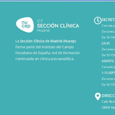
SECRET
Con cita p
De lunes 
De 10-14h
La
Sección Clínica de Madrid (Nucep)
JULIO
forma parte del
Instituto del Campo
De lunes 
Freudiano de España
, red de formación
De 10-15h
continuada en clínica psicoanalítica.
AGOSTO
Cerrado p
1-15 SEP
De lunes 
De 10-15h
DIREC
Calle Rein
28004 Mad