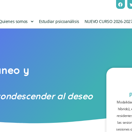
Quienes somos
Estudiar psicoanálisis
NUEVO CURSO 2026-202
neo y
condescender al deseo
Modalidad
híbrido),
residente
las sesio
sesiones o