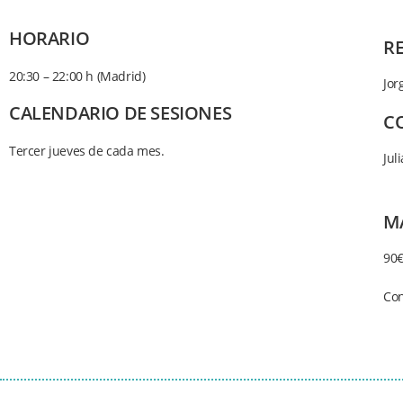
HORARIO
R
20:30 – 22:00 h (Madrid)
Jor
CALENDARIO DE SESIONES
C
Tercer jueves de cada mes.
Jul
M
90
Con