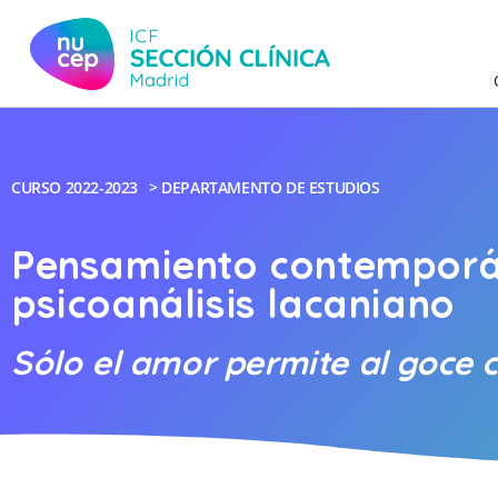
CURSO
2022-2023
>
DEPARTAMENTO DE ESTUDIOS
Pensamiento contemporá
psicoanálisis lacaniano
Sólo el amor permite al goce 