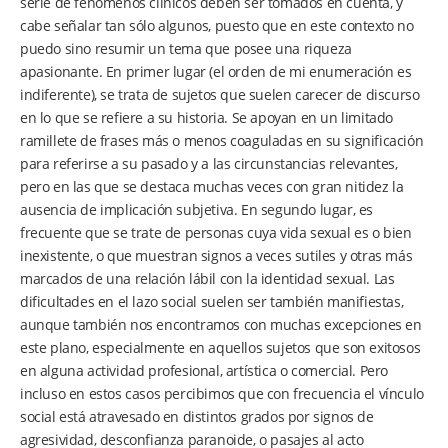
serie de fenómenos clínicos deben ser tomados en cuenta, y
cabe señalar tan sólo algunos, puesto que en este contexto no
puedo sino resumir un tema que posee una riqueza
apasionante. En primer lugar (el orden de mi enumeración es
indiferente), se trata de sujetos que suelen carecer de discurso
en lo que se refiere a su historia. Se apoyan en un limitado
ramillete de frases más o menos coaguladas en su significación
para referirse a su pasado y a las circunstancias relevantes,
pero en las que se destaca muchas veces con gran nitidez la
ausencia de implicación subjetiva. En segundo lugar, es
frecuente que se trate de personas cuya vida sexual es o bien
inexistente, o que muestran signos a veces sutiles y otras más
marcados de una relación lábil con la identidad sexual. Las
dificultades en el lazo social suelen ser también manifiestas,
aunque también nos encontramos con muchas excepciones en
este plano, especialmente en aquellos sujetos que son exitosos
en alguna actividad profesional, artística o comercial. Pero
incluso en estos casos percibimos que con frecuencia el vínculo
social está atravesado en distintos grados por signos de
agresividad, desconfianza paranoide, o pasajes al acto