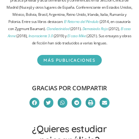
práctica privada y dicta seminarios y conferencias en la Sección Clínica de
Madrid (Nucep) y otros lugares de España. Conferenciante en Estados Unidos,
México, Bolivia, Brasil, Argentina, Reino Unido, Irlanda, Italia, Rumanía y
Polonia. Entre sus libros destacan:
El Retorno del Péndulo
(2014, en coautoría
con Zygmunt Bauman).
Clandestinidad
(2011).
Demasiado Rojo
(2012),
El caso
Anne
(2018),
Inconsciente 3.0
(2019) y
El caso Mike
(2021). Sus ensayos y obras
de ficción han sido traducidos a varias lenguas.
MÁS PUBLICACIONES
GRACIAS POR COMPARTIR
¿Quieres estudiar