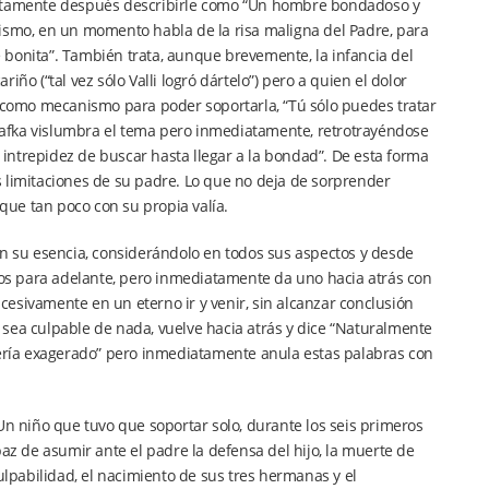
diatamente después describirle como “Un hombre bondadoso y
mismo, en un momento habla de la risa maligna del Padre, para
 bonita”. También trata, aunque brevemente, la infancia del
ño (“tal vez sólo Valli logró dártelo”) pero a quien el dolor
n como mecanismo para poder soportarla, “Tú sólo puedes tratar
. Kafka vislumbra el tema pero inmediatamente, retrotrayéndose
a intrepidez de buscar hasta llegar a la bondad”. De esta forma
s limitaciones de su padre. Lo que no deja de sorprender
nque tan poco con su propia valía.
en su esencia, considerándolo en todos sus aspectos y desde
asos para adelante, pero inmediatamente da uno hacia atrás con
ucesivamente en un eterno ir y venir, sin alcanzar conclusión
sea culpable de nada, vuelve hacia atrás y dice “Naturalmente
 sería exagerado” pero inmediatamente anula estas palabras con
Un niño que tuvo que soportar solo, durante los seis primeros
paz de asumir ante el padre la defensa del hijo, la muerte de
pabilidad, el nacimiento de sus tres hermanas y el