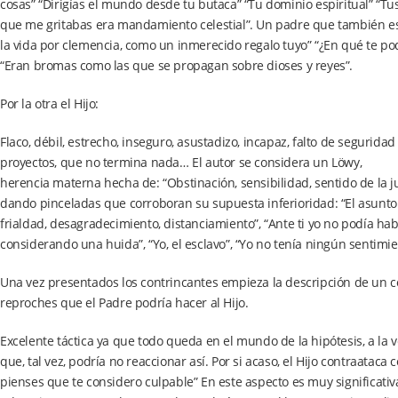
cosas” “Dirigías el mundo desde tu butaca” “Tu dominio espiritual” “Tus
que me gritabas era mandamiento celestial”. Un padre que también es d
la vida por clemencia, como un inmerecido regalo tuyo” “¿En qué te po
“Eran bromas como las que se propagan sobre dioses y reyes”.
Por la otra el Hijo:
Flaco, débil, estrecho, inseguro, asustadizo, incapaz, falto de seguri
proyectos, que no termina nada… El autor se considera un Löwy,
herencia materna hecha de: “Obstinación, sensibilidad, sentido de la jus
dando pinceladas que corroboran su supuesta inferioridad: “El asunto
frialdad, desagradecimiento, distanciamiento”, “Ante ti yo no podía ha
considerando una huida”, “Yo, el esclavo”, “Yo no tenía ningún sentimien
Una vez presentados los contrincantes empieza la descripción de un c
reproches que el Padre podría hacer al Hijo.
Excelente táctica ya que todo queda en el mundo de la hipótesis, a la 
que, tal vez, podría no reaccionar así. Por si acaso, el Hijo contraatac
pienses que te considero culpable” En este aspecto es muy significati