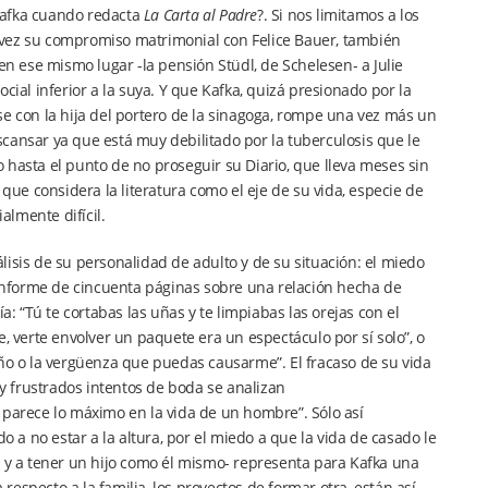
Kafka cuando redacta
La Carta al Padre
?. Si nos limitamos a los
 vez su compromiso matrimonial con Felice Bauer, también
 ese mismo lugar -la pensión Stüdl, de Schelesen- a Julie
cial inferior a la suya. Y que Kafka, quizá presionado por la
se con la hija del portero de la sinagoga, rompe una vez más un
nsar ya que está muy debilitado por la tuberculosis que le
 hasta el punto de no proseguir su Diario, que lleva meses sin
 que considera la literatura como el eje de su vida, especie de
mente difícil.
isis de su personalidad de adulto y de su situación: el miedo
n informe de cincuenta páginas sobre una relación hecha de
a: “Tú te cortabas las uñas y te limpiabas las orejas con el
, verte envolver un paquete era un espectáculo por sí solo”, o
año o la vergüenza que puedas causarme”. El fracaso de su vida
 frustrados intentos de boda se analizan
 parece lo máximo en la vida de un hombre”. Sólo así
a no estar a la altura, por el miedo a que la vida de casado le
e y a tener un hijo como él mismo- representa para Kafka una
especto a la familia, los proyectos de formar otra, están así