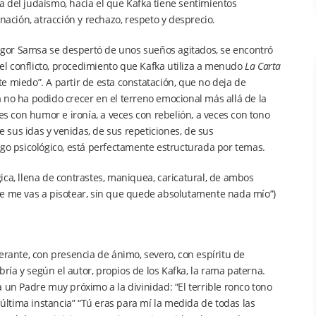
la del judaísmo, hacia el que Kafka tiene sentimientos
nación, atracción y rechazo, respeto y desprecio.
gor Samsa se despertó de unos sueños agitados, se encontró
l conflicto, procedimiento que Kafka utiliza a menudo
La Carta
 miedo”. A partir de esta constatación, que no deja de
o ha podido crecer en el terreno emocional más allá de la
es con humor e ironía, a veces con rebelión, a veces con tono
e sus idas y venidas, de sus repeticiones, de sus
ogo psicológico, está perfectamente estructurada por temas.
ica, llena de contrastes, maniquea, caricatural, de ambos
te me vas a pisotear, sin que quede absolutamente nada mío”)
erante, con presencia de ánimo, severo, con espíritu de
bría y según el autor, propios de los Kafka, la rama paterna.
 un Padre muy próximo a la divinidad: “El terrible ronco tono
 última instancia” “Tú eras para mí la medida de todas las