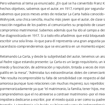
Pero volvamos al tema ya enunciado: ¿En qué se ha convertido Franz 
hechos objetivos, sabemos que el autor, en 1917, rompió por segunda
sabemos que pocos meses antes de redactar La Carta había conocido en
Wohryzek, una chica sencilla, mucho más joven que el autor, de clase so
reacción negativa de los padres al comunicarles su propósito de casar
compromiso matrimonial. Sabemos además que ha ido al campo a desca
fue diagnosticada en 1917. Si a todo ello añadimos que está bloqueado
escribir una sola línea -lo que para él representa una gran angustia ya
sacerdocio-comprenderemos que se encuentra en un momento especial
Retomando La Carta, y desde la subjetividad del autor, tenemos un anál
al Padre sigue estando presente: La Carta es un largo requisitorio, u
miedo y fascinación, de admiración y repulsión, tintada a veces de ironí
palillo en la mesa”, “Admiraba tus extraordinarias dotes de comerciante
“Me resulta incomprensible tu falta de sensibilidad con respecto al d
amorosa (aunque tuvo relaciones con muchas mujeres), sus repetidos y
pormenorizadamente ya que “el matrimonio, la familia, tener hijos, me
comprendemos que el no atreverse a contraer matrimonio -por el miedo 
impidiera dedicarse a escribir, por el miedo quizá a ser como su padr
tragedia. La tendencia a la huida, su búsqueda vana de independencia r