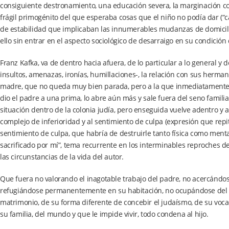
consiguiente destronamiento, una educación severa, la marginación co
frágil primogénito del que esperaba cosas que el niño no podía dar (“can
de estabilidad que implicaban las innumerables mudanzas de domicilio 
ello sin entrar en el aspecto sociológico de desarraigo en su condición
Franz Kafka, va de dentro hacia afuera, de lo particular a lo general y
insultos, amenazas, ironías, humillaciones-, la relación con sus hermana
madre, que no queda muy bien parada, pero a la que inmediatamente ju
dio el padre a una prima, lo abre aún más y sale fuera del seno familia
situación dentro de la colonia judía, pero enseguida vuelve adentro y 
complejo de inferioridad y al sentimiento de culpa (expresión que repit
sentimiento de culpa, que habría de destruirle tanto física como mental
sacrificado por mí”, tema recurrente en los interminables reproches de
las circunstancias de la vida del autor.
Que fuera no valorando el inagotable trabajo del padre, no acercándose
refugiándose permanentemente en su habitación, no ocupándose del neg
matrimonio, de su forma diferente de concebir el judaísmo, de su vocac
su familia, del mundo y que le impide vivir, todo condena al hijo.