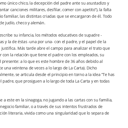
mo único chico, la decepción del padre ante su asustadizo y
tar canciones militares, desfilar, comer con apetito”), la falta
familiar, las distintas criadas que se encargaron de él. Todo
 de judío, checo y alemán.
 describe su infancia, los métodos educativos de supadre -
s y la de éstas -una por una- con el padre, y el papel de la
stifica. Más tarde abre el campo para analizar el trato que
r con la relación que tiene el padre con los empleados, su
al presente: a lo que es este hombre de 36 años debido al
e una veintena de veces a lo largo de La Carta). Dicho
mente, se articula desde el principio en torno a la idea “Te has
l padre, que prosiguen a lo largo de toda La Carta y en todas
 a este en la sinagoga, no jugando a las cartas con su familia,
ocio familiar, o a través de sus intentos frustrados de
ión literaria, vivida como una singularidad que lo separa de