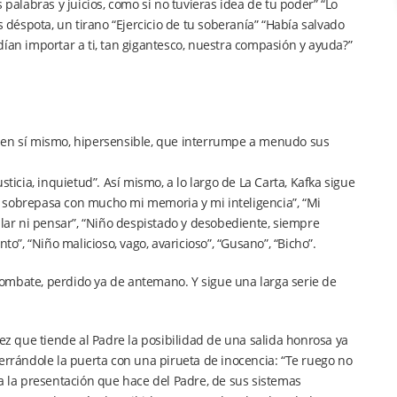
 palabras y juicios, como si no tuvieras idea de tu poder” “Lo
éspota, un tirano “Ejercicio de tu soberanía” “Había salvado
dían importar a ti, tan gigantesco, nuestra compasión y ayuda?”
dad en sí mismo, hipersensible, que interrumpe a menudo sus
ticia, inquietud”. Así mismo, a lo largo de La Carta, Kafka sigue
 sobrepasa con mucho mi memoria y mi inteligencia”, “Mi
blar ni pensar”, “Niño despistado y desobediente, siempre
to”, “Niño malicioso, vago, avaricioso”, “Gusano”, “Bicho”.
ombate, perdido ya de antemano. Y sigue una larga serie de
vez que tiende al Padre la posibilidad de una salida honrosa ya
a cerrándole la puerta con una pirueta de inocencia: “Te ruego no
va la presentación que hace del Padre, de sus sistemas