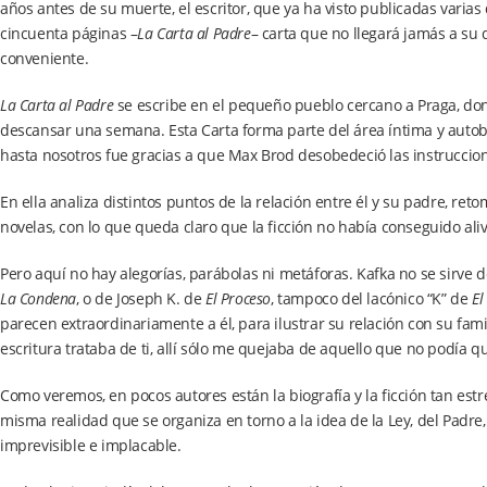
años antes de su muerte, el escritor, que ya ha visto publicadas varias
cincuenta páginas –
La Carta al Padre
– carta que no llegará jamás a su d
conveniente.
La Carta al Padre
se escribe en el pequeño pueblo cercano a Praga, do
descansar una semana. Esta Carta forma parte del área íntima y autobio
hasta nosotros fue gracias a que Max Brod desobedeció las instruccion
En ella analiza distintos puntos de la relación entre él y su padre, re
novelas, con lo que queda claro que la ficción no había conseguido aliv
Pero aquí no hay alegorías, parábolas ni metáforas. Kafka no se sirve
La Condena
, o de Joseph K. de
El Proceso
, tampoco del lacónico “K” de
El
parecen extraordinariamente a él, para ilustrar su relación con su fami
escritura trataba de ti, allí sólo me quejaba de aquello que no podía 
Como veremos, en pocos autores están la biografía y la ficción tan es
misma realidad que se organiza en torno a la idea de la Ley, del Padre
imprevisible e implacable.