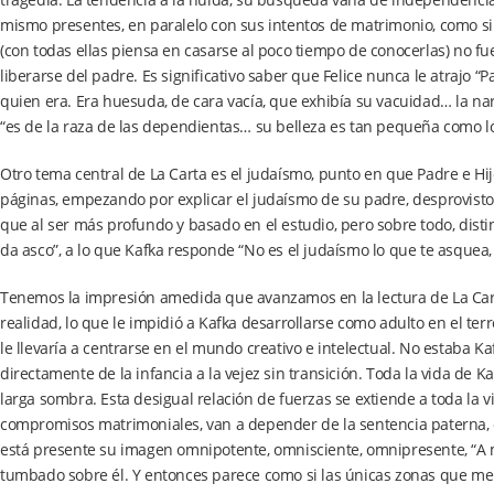
mismo presentes, en paralelo con sus intentos de matrimonio, como si
(con todas ellas piensa en casarse al poco tiempo de conocerlas) no f
liberarse del padre. Es significativo saber que Felice nunca le atrajo “
quien era. Era huesuda, de cara vacía, que exhibía su vacuidad… la nariz
“es de la raza de las dependientas… su belleza es tan pequeña como 
Otro tema central de La Carta es el judaísmo, punto en que Padre e Hij
páginas, empezando por explicar el judaísmo de su padre, desprovisto d
que al ser más profundo y basado en el estudio, pero sobre todo, distin
da asco”, a lo que Kafka responde “No es el judaísmo lo que te asquea, 
Tenemos la impresión amedida que avanzamos en la lectura de La Cart
realidad, lo que le impidió a Kafka desarrollarse como adulto en el ter
le llevaría a centrarse en el mundo creativo e intelectual. No estaba 
directamente de la infancia a la vejez sin transición. Toda la vida de 
larga sombra. Esta desigual relación de fuerzas se extiende a toda la v
compromisos matrimoniales, van a depender de la sentencia paterna, de 
está presente su imagen omnipotente, omnisciente, omnipresente, “
tumbado sobre él. Y entonces parece como si las únicas zonas que me 