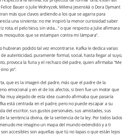
 Felice Bauer o Julie Wohryzek, Milena Jesenská o Dora Dymant
ueran más que clavos ardiendo a los que se agarra para
Parecía una sirvienta: no me inspiró la menor curiosidad saber
 rota, el pelo tieso, sin vida…” o que respecto a Julie afirmara
los mosquitos que se estampan contra mi lámpara”.
o hubieran podido tal vez encontrarse. Kafka le dedica varias
e autenticidad, puramente formal, social, hasta llegar al suyo,
to, provoca la furia y el rechazo del padre, quien afirmaba “Me
sino yo”.
a, que es la imagen del padre, más que el padre de la
reno emocional y en el de los afectos, si bien fue un motor que
Kafka muy alejado de esta idea cuando afirmaba que pasaría
Kafka está centrada en el padre, pero no puede escapar a su
ida del escritor, sus gustos personales, sus amistades, sus
la sentencia divina, de la sentencia de la ley. Por todos lados
A menudo me imagino un mapa del mundo extendido y a ti
son accesibles son aquellas que tú no tapas o que están lejos