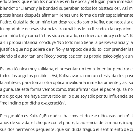
educativos-que eran los normales en la época y el lugar- para inme
blando” o “El amor y la bondad superaban todos los obstáculos”. Así 
pocas líneas después afirmar “Tienes una forma de reír especialmente
Padre. Quizá la de un niño tan desgraciado como Kafka, que necesita cari
insoportable de esas vivencias traumáticas le ha llevado a la negació
a un niño tal y como tú has sido educado, con fuerza, ruido y cólera”
a su propia infancia, concluye “No todo niño tiene la perseverancia y l
justifica que no pudiera de niño -y tampoco de adulto- comprender la
siendo el autor tan analítico y perspicaz con su propia psicología y au
Es una técnica muy kafkiana, el presentar un tema, intentar penetrar 
todos los ángulos posibles. Así, Kafka avanza con una tesis, da dos p
la antítesis, para tomar otra óptica, invalidarla inmediatamente y así s
alguna. De esta forma vemos como, tras afirmar que el padre quizá no 
no digo que me haya convertido en lo que soy sólo por tu influencia,
“me inclino por dicha exageración”.
Pero, ¿quién es Kafka? ¿En qué se ha convertido ese niño asustadizo?. 
años de su vida, el choque con el padre, la ausencia de la madre, inca
sus dos hermanos pequeños, que sin duda fraguó el sentimiento de cul