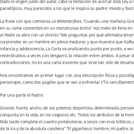
Dado el origen judío del autor, cabe la tentación de acercar esta Ley a 
paradójicos, muy parecidos a los que le inspira su padre: miedo y fasci
La frase con que comienza
La Metamorfosis
, “Cuando, una mañana, Gre
en su cama convertido en un monstruoso bicho” nos mete de lleno en e
al Padre
se abre con un directo “Me preguntas por qué afirmaba tenerte
sorprender en un hombre en plena madurez y que muestra que Kafka n
infancia y adolescencia, La Carta va analizando, punto por punto, a vec
reivindicativo, a veces con desgarro, la relación entre ambos. A pesar d
contradicciones, no es una carta inocente que sirve tan sólo de desah
Nos encontramos en primer lugar con una descripción física y psicológ
personajes, como dos púgiles que se van a enfrentar (“Tú sencillamen
Por una parte el Padre:
Grande, fuerte, ancho, de voz potente, deportista, determinado, persev
conquista en la vida, en los negocios etc. Todos los atributos de la hom
Más tarde completa el cuadro pintándonos, a veces con ecos bíblicos, a
de la ira y de la absoluta condena” “El gigantesco hombre, mi padre, la