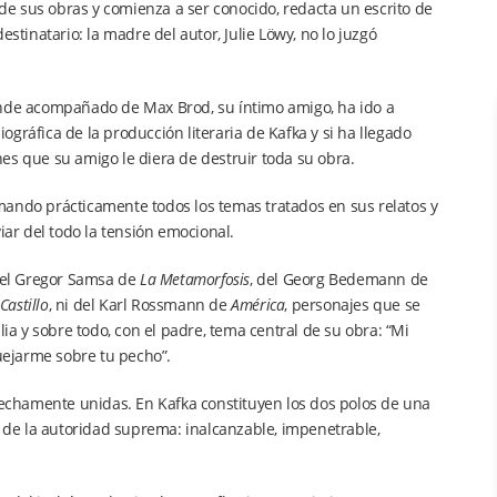
 de sus obras y comienza a ser conocido, redacta un escrito de
estinatario: la madre del autor, Julie Löwy, no lo juzgó
nde acompañado de Max Brod, su íntimo amigo, ha ido a
gráfica de la producción literaria de Kafka y si ha llegado
es que su amigo le diera de destruir toda su obra.
tomando prácticamente todos los temas tratados en sus relatos y
iar del todo la tensión emocional.
 del Gregor Samsa de
La Metamorfosis
, del Georg Bedemann de
 Castillo
, ni del Karl Rossmann de
América
, personajes que se
lia y sobre todo, con el padre, tema central de su obra: “Mi
quejarme sobre tu pecho”.
trechamente unidas. En Kafka constituyen los dos polos de una
, de la autoridad suprema: inalcanzable, impenetrable,