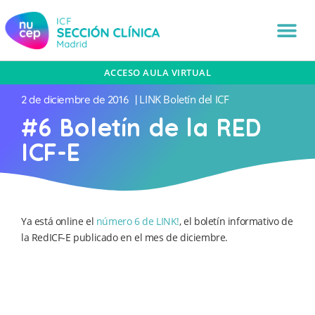
ACCESO AULA VIRTUAL
LINK Boletín del ICF
2 de diciembre de 2016
|
#6 Boletín de la RED
ICF-E
Ya está online el
número 6 de LINK!
, el boletín informativo de
la RedICF-E publicado en el mes de diciembre.