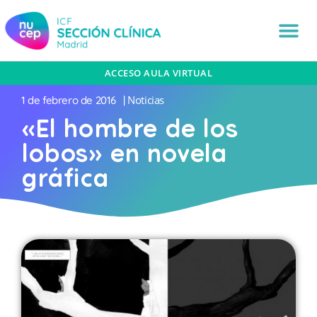
ACCESO AULA VIRTUAL
Noticias
1 de febrero de 2016
|
«El hombre de los
lobos» en novela
gráfica