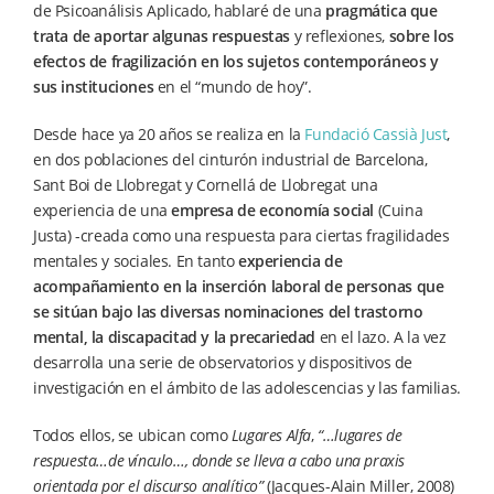
de Psicoanálisis Aplicado, hablaré de una
pragmática que
trata de aportar algunas respuestas
y reflexiones,
sobre los
efectos de fragilización en los sujetos contemporáneos y
sus instituciones
en el “mundo de hoy”.
Desde hace ya 20 años se realiza en la
Fundació Cassià Just
,
en dos poblaciones del cinturón industrial de Barcelona,
Sant Boi de Llobregat y Cornellá de Llobregat una
experiencia de una
empresa de economía social
(Cuina
Justa) -creada como una respuesta para ciertas fragilidades
mentales y sociales. En tanto
experiencia de
acompañamiento en la inserción laboral de personas que
se sitúan bajo las diversas nominaciones del trastorno
mental, la discapacitad y la precariedad
en el lazo. A la vez
desarrolla una serie de observatorios y dispositivos de
investigación en el ámbito de las adolescencias y las familias.
Todos ellos, se ubican como
Lugares Alfa
,
“…lugares de
respuesta…de vínculo…, donde se
lleva a cabo una praxis
orientada por el discurso analítico”
(Jacques-Alain Miller, 2008)