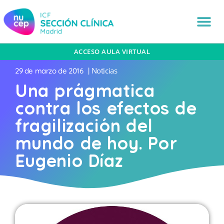
ACCESO AULA VIRTUAL
Noticias
29 de marzo de 2016
|
Una prágmatica
contra los efectos de
fragilización del
mundo de hoy. Por
Eugenio Díaz