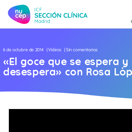
Videos
6 de octubre de 2014
|
| Sin comentarios
«El goce que se espera y 
desespera» con Rosa Lóp