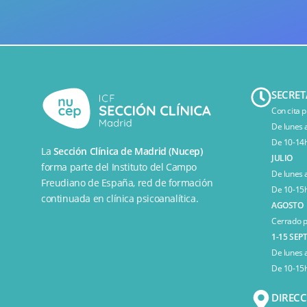
SECRET
Con cita p
De lunes 
De 10-14h
La
Sección Clínica de Madrid (Nucep)
JULIO
forma parte del
Instituto del Campo
De lunes 
Freudiano de España
, red de formación
De 10-15h
continuada en clínica psicoanalítica.
AGOSTO
Cerrado p
1-15 SEP
De lunes 
De 10-15h
DIREC