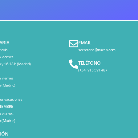
ARIA
EMAIL
revia
secretaria@nucep.com
a viernes
TELÉFONO
 y 16-18 h (Madrid)
(+34) 915 591 487
a viernes
 (Madrid)
or vacaciones
TIEMBRE
a viernes
 (Madrid)
CIÓN