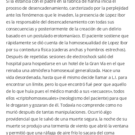
Si la estancia con el padre en la fábrica de harina inicia el
proceso de desencadenamiento, carcterizado por la perplejidad
ante los fenómenos que le invaden, la presencia de Lopez Ibor
es la responsable del desencadenamiento con todas sus
consecuencias y posteriormente de la creación de un delirio
basado en un postulado erotomaníaco. El paciente sostiene que
rápidamente se dió cuenta de la homosexualidad de Lopez Ibor
por su contextura física (caderas anchas y hombros estrechos).
Después de repetidas sesiones de electroshock salió del
hospital para hospedarse en un hotel de la Gran Vía en el que
reinaba una atmósfera homosexual generalizada. Hace una
vida desordenada, hasta que él mismo decide llamar a L.I. para
encontrar un límite, pero lo que encontró fué peor que aquello
de lo que huía pues el médico mandó a sus «secuaces», todos
ellos «criptohomosexuales» (neologismo del paciente) para que
le drogaran y gozaran de él. Todavía no comprende como no
murió después de tantas manipulaciones. Ocurrió algo
providencial que le salvó de una muerte segura, la noche de su
muerte se produjo una tormenta de viento que abrió la ventana
y permitió que una ráfaga de aire frío lo sacara del coma