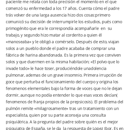
paciente me relata con toda precisión el momento en el que
comenzó su enfermedad a los 17 años. Cuenta cómo el padre
trás volver de una larga ausencia hizo dos cosas:primero
comunicó su decisión de interrumpirle los estudios, pués como
primogénito que era le correspondía acompañarle en su
trabajo, y segundo hizo matar al corderito a quien él
«manoseaba» y le obligó a comérselo. Después de esto, viajan
solos a un pueblo donde el padre acababa de comprar una
fábrica de harina abandonada. Es la primera vez que conviven
solos y que duermen en la misma habitación; «El polvo que lo
invade todo» le hace toser, produciéndole unadolencia
pulmonar, ademas de un grave insomnio. Primera irrupción de
goce que perturba el funcionamiento del cuerpo y origina los
fenomenos elementales bajo la forma de voces que no le dejan
dormir, aunque no podía entender lo que esas voces decían(
fenomenos de franja propios de la prepsicosis). El problema del
pulmón remite «milagrosamente» tras un tratamiento con un
especialista, quien por su parte aconseja una consulta
psiquiátrica. A la pregunta del padre sobre quién es el mejor
psiquiatra de España, se le da la respuesta de Lopez Ibor. Es en