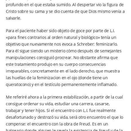
profundo en el que estaba sumido. Al despertar vio la figura de
Cristo sobre su cama y se dio cuenta de que Dios mismo venía a
salvarle.
Para el paciente haber sido objeto de goce por parte de L.I.
«para fines contrarios al orden natural y biológico» tenía un
objetivo que nuevamente nos evoca a Schreber: feminizarlo.
Para él sigue siendo un misterio cómo después de semejantes
manipulaciones consiguió procrear. No obstante afirma que
este tratamiento produjo en su cuerpo consecuencias
irreparables, concretamente en el lado derecho, que muestra
las huellas de la feminizacion en el ojo (donde tiene un
queratocono) y en el testículo permanentemente inflamado.
Me referiré ahora a la primera estabilización, a partir de la cual
consigue ordenar su vida, estudiar una carrera, casarse,
trabajar y tener hijos. Si el encuentro con L.I. fue realmente
desafortunado y destrozó su vida, será otro encuentro el que lo
compense: el encuentro con la obra de Freud. Es en un
balneario donde alguien le revela la existencia de Freud y de la