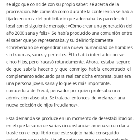
sé algo que coincide con su propio saber: sé acerca de la
procreación. Me comenta cómo durante la conferencia se había
fijado en un cartel publicitario que adornaba las paredes del
local con el siguiente mensaje: «Cómo crear una generación del
año 2000 sana y feliz». Se había producido una comunión entre
el saber que yo representaba, y su delirio típicamente
schreberiano de engendrar una nueva humanidad de hombres
sin traumas, sanos y perfectos. Él lo había intentado con sus
cinco hijos, pero fracasó rotundamente. Ahora, estaba seguro
de que sabría hacerlo y que conmigo había encontrado el
complemento adecuado para realizar dicha empresa, pues era
una persona joven, sana y lo que es más importante,
conocedora de Freud, pensador por quien profesaba una
admiración absoluta. Se trataba, entonces, de «relanzar una
nueva edicción de hijos freudianos».
Esta demanda se produce en un momento de desestabilización,
en el que la suma de varias circunstancias amenaza con dar al
traste con el equilibrio que este sujeto había conseguido
establecer en su vida. Un año antes muere su padre, dejando