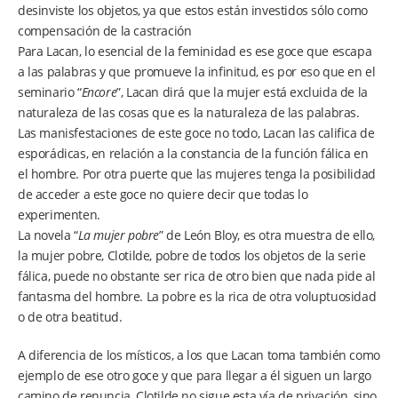
desinviste los objetos, ya que estos están investidos sólo como
compensación de la castración
Para Lacan, lo esencial de la feminidad es ese goce que escapa
a las palabras y que promueve la infinitud, es por eso que en el
seminario “
Encore
”, Lacan dirá que la mujer está excluida de la
naturaleza de las cosas que es la naturaleza de las palabras.
Las manisfestaciones de este goce no todo, Lacan las califica de
esporádicas, en relación a la constancia de la función fálica en
el hombre. Por otra puerte que las mujeres tenga la posibilidad
de acceder a este goce no quiere decir que todas lo
experimenten.
La novela “
La mujer pobre
” de León Bloy, es otra muestra de ello,
la mujer pobre, Clotilde, pobre de todos los objetos de la serie
fálica, puede no obstante ser rica de otro bien que nada pide al
fantasma del hombre. La pobre es la rica de otra voluptuosidad
o de otra beatitud.
A diferencia de los místicos, a los que Lacan toma también como
ejemplo de ese otro goce y que para llegar a él siguen un largo
camino de renuncia, Clotilde no sigue esta vía de privación, sino