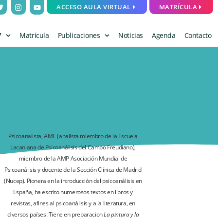
ACCESO AULA VIRTUAL
MATRÍCULA
7
Matrícula
Publicaciones
Noticias
Agenda
Contacto
DOCENTE
Mónica Unterberger
Psicoanalista, AME (analista miembro de la Escuela
Lacaniana de Psicoanálisis del Campo Freudiano),
miembro de la AMP Asociación Mundial de
Psicoanálisis y docente de la Sección Clínica de Madrid
(Nucep). Pionera en la introducción del psicoanálisis en
España, ha escrito numerosos textos en libros y
revistas, afines al psicoanálisis y a la literatura, en
diversos países. Tiene en preparacion
La pintura y la