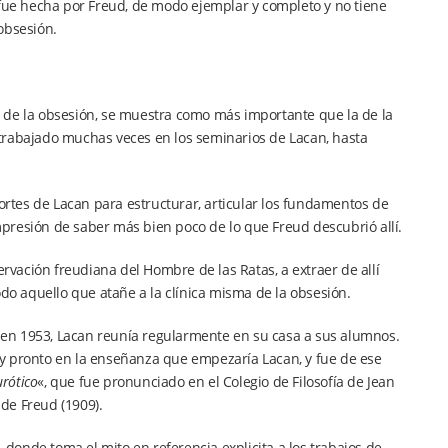
 fue hecha por Freud, de modo ejemplar y completo y no tiene
obsesión.
ana de la obsesión, se muestra como más importante que la de la
ue trabajado muchas veces en los seminarios de Lacan, hasta
portes de Lacan para estructurar, articular los fundamentos de
impresión de saber más bien poco de lo que Freud descubrió allí.
ervación freudiana del Hombre de las Ratas, a extraer de allí
odo aquello que atañe a la clínica misma de la obsesión.
en 1953, Lacan reunía regularmente en su casa a sus alumnos.
y pronto en la enseñanza que empezaría Lacan, y fue de ese
urótico
«, que fue pronunciado en el Colegio de Filosofía de Jean
 de Freud (1909).
 -donde toma el mito en referencia explicita a los trabajos de