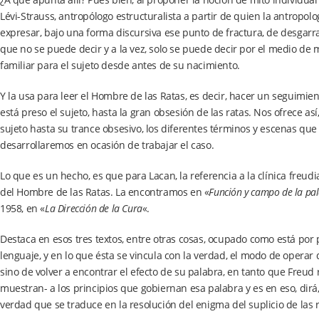
Lévi-Strauss, antropólogo estructuralista a partir de quien la antropo
expresar, bajo una forma discursiva ese punto de fractura, de desgarra
que no se puede decir y a la vez, solo se puede decir por el medio de m
familiar para el sujeto desde antes de su nacimiento.
Y la usa para leer el Hombre de las Ratas, es decir, hacer un seguimie
está preso el sujeto, hasta la gran obsesión de las ratas. Nos ofrece as
sujeto hasta su trance obsesivo, los diferentes términos y escenas que
desarrollaremos en ocasión de trabajar el caso.
Lo que es un hecho, es que para Lacan, la referencia a la clínica freud
del Hombre de las Ratas. La encontramos en «
Función y campo de la pala
1958, en «
La Dirección de la Cura
«.
Destaca en esos tres textos, entre otras cosas, ocupado como está por p
lenguaje, y en lo que ésta se vincula con la verdad, el modo de operar 
sino de volver a encontrar el efecto de su palabra, en tanto que Freud 
muestran- a los principios que gobiernan esa palabra y es en eso, dirá
verdad que se traduce en la resolución del enigma del suplicio de las r