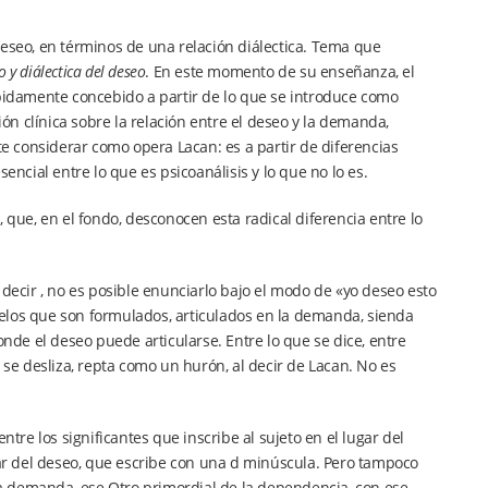
deseo, en términos de una relación diálectica. Tema que
o y diálectica del deseo
. En este momento de su enseñanza, el
ebidamente concebido a partir de lo que se introduce como
ión clínica sobre la relación entre el deseo y la demanda,
te considerar como opera Lacan: es a partir de diferencias
encial entre lo que es psicoanálisis y lo que no lo es.
 que, en el fondo, desconocen esta radical diferencia entre lo
.
 decir , no es posible enunciarlo bajo el modo de «yo deseo esto
elos que son formulados, articulados en la demanda, sienda
onde el deseo puede articularse. Entre lo que se dice, entre
 se desliza, repta como un hurón, al decir de Lacan. No es
ntre los significantes que inscribe al sujeto en el lugar del
gar del deseo, que escribe con una d minúscula. Pero tampoco
 la demanda, ese Otro primordial de la dependencia, con ese