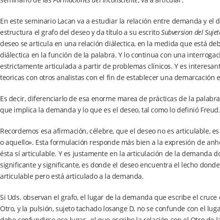
En este seminario Lacan va a estudiar la relación entre demanda y el 
estructura el grafo del deseo y da título a su escrito
Subversion del Sujet
deseo se articula en una relación diálectica, en la medida que está d
diálectica en la función de la palabra. Y lo continua con una interrogac
estrictamente articulada a partir de problemas clínicos. Y es interesan
teoricas con otros analistas con el fin de establecer una demarcación es
Es decir, diferenciarlo de esa enorme marea de prácticas de la palabra,
que implica la demanda y lo que es el deseo, tal como lo definió Freud
Recordemos esa afirmación, célebre, que el deseo no es articulable, es
o aquello». Esta formulación responde más bien a la expresión de anh
ésta sí articulable. Y es justamente en la articulación de la demanda d
significante y significante, es donde el deseo encuentra el lecho donde
articulable pero está articulado a la demanda.
Si Uds. observan el grafo, el lugar de la demanda que escribe el cruce e
Otro, y la pulsión, sujeto tachado losange D, no se confunde con el lu
debe confundirse ese lugar , el que escribe la relación con el Otro de