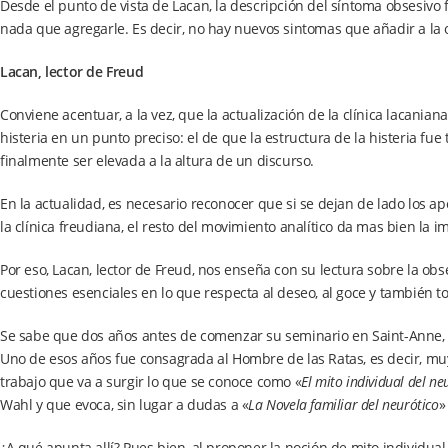
Desde el punto de vista de Lacan, la descripción del síntoma obsesivo
nada que agregarle. Es decir, no hay nuevos sintomas que añadir a la 
Lacan, lector de Freud
Conviene acentuar, a la vez, que la actualización de la clínica lacani
histeria en un punto preciso: el de que la estructura de la histeria f
finalmente ser elevada a la altura de un discurso.
En la actualidad, es necesario reconocer que si se dejan de lado los a
la clínica freudiana, el resto del movimiento analítico da mas bien la 
Por eso, Lacan, lector de Freud, nos enseña con su lectura sobre la obs
cuestiones esenciales en lo que respecta al deseo, al goce y también t
Se sabe que dos años antes de comenzar su seminario en Saint-Anne, 
Uno de esos años fue consagrada al Hombre de las Ratas, es decir, mu
trabajo que va a surgir lo que se conoce como «
El mito individual del ne
Wahl y que evoca, sin lugar a dudas a «
La Novela familiar del neurótico
»
¿A qué apunta allí? Pues bien, al proponer la noción de mito individual