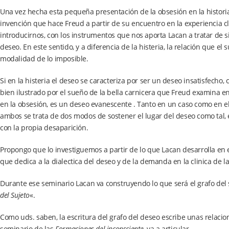
Una vez hecha esta pequeña presentación de la obsesión en la historia, a
invención que hace Freud a partir de su encuentro en la experiencia cl
introducirnos, con los instrumentos que nos aporta Lacan a tratar de si
deseo. En este sentido, y a diferencia de la histeria, la relación que e
modalidad de lo imposible.
Si en la histeria el deseo se caracteriza por ser un deseo insatisfech
bien ilustrado por el sueño de la bella carnicera que Freud examina en
en la obsesión, es un deseo evanescente . Tanto en un caso como en el o
ambos se trata de dos modos de sostener el lugar del deseo como tal,
con la propia desaparición.
Propongo que lo investiguemos a partir de lo que Lacan desarrolla en e
que dedica a la dialectica del deseo y de la demanda en la clinica de la
Durante ese seminario Lacan va construyendo lo que será el grafo del s
del Sujeto
«.
Como uds. saben, la escritura del grafo del deseo escribe unas relacio
seminario de las
Formaciones del inconsciente
, va a articular.