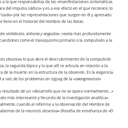
 es a la que responsabiliza de las «manifestaciones sintomáticas
 del impulso sádico» y es a ese efecto en el que reconoce, lo
rizado» por las representaciones que surgen en él y apresado
e lleno en el historial del Hombre de las Ratas.
 de «
Inhibición, síntoma y angustia
«, revela más profundamente
er cuestiones como el masoquismo primario o la compulsión a la
sis obsesiva lo que abre el descrubrimiento de la compulsión
a, la segunda tópica y lo que allí se articula en relación a la
 de la muerte, en la estructura de la obsesión. Es la exigencia,
a raíz de los problemas en zigzag de la «
zwangneurose
»
omo resultado de un «desarrollo que no se opera normalmente…»
jeto más interesante y fecundo de la investigación analitica».
almente, cuando al referirse a la observación del Hombre de
e sabemos de la neurosis obsesiva» (Reseña de enseñanza de «El