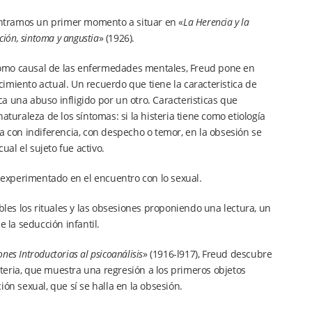
contramos un primer momento a situar en «
La Herencia y la
ición, sintoma y angustia
» (1926).
como causal de las enfermedades mentales, Freud pone en
imiento actual. Un recuerdo que tiene la caracteristica de
ica una abuso infligido por un otro. Caracteristicas que
aturaleza de los síntomas: si la histeria tiene como etiología
a con indiferencia, con despecho o temor, en la obsesión se
ual el sujeto fue activo.
e experimentado en el encuentro con lo sexual.
bles los rituales y las obsesiones proponiendo una lectura, un
 la seducción infantil.
ones Introductorias al psicoanálisis
» (1916-l917), Freud descubre
isteria, que muestra una regresión a los primeros objetos
ón sexual, que sí se halla en la obsesión.