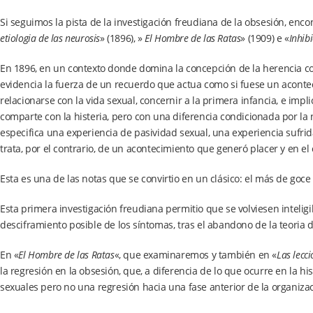
Si seguimos la pista de la investigación freudiana de la obsesión, en
etiologia de las neurosis
» (1896), »
El Hombre de las Ratas
» (1909) e «
Inhib
En 1896, en un contexto donde domina la concepción de la herencia 
evidencia la fuerza de un recuerdo que actua como si fuese un acontec
relacionarse con la vida sexual, concernir a la primera infancia, e impl
comparte con la histeria, pero con una diferencia condicionada por la n
especifica una experiencia de pasividad sexual, una experiencia sufrid
trata, por el contrario, de un acontecimiento que generó placer y en el c
Esta es una de las notas que se convirtio en un clásico: el más de goc
Esta primera investigación freudiana permitio que se volviesen inteligi
desciframiento posible de los síntomas, tras el abandono de la teoria de
En «
El Hombre de las Ratas
«, que examinaremos y también en «
Las lecci
la regresión en la obsesión, que, a diferencia de lo que ocurre en la h
sexuales pero no una regresión hacia una fase anterior de la organizaci