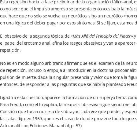
Esta regresión hacia la fase preliminar de la organización fálico-anal,
como son: que el impulso amoroso se presenta entonces bajo la máscara
que hace que no solo se vuelva un neurótico, sino un neurótico «horro
en una lógica del deber pagar por esos síntomas. Si se fijan, estamos d
El obsesivo de la segunda tópica, de «
Más Allá del Principio del Placer
» y
el papel del erotismo anal, afina los rasgos obsesivos y van a aparec
repetición.
No es en modo alguno arbitrario afirmar que es el examen de la neuro
de repetición, incluso lo empuja a introducir en la doctrina psicoanalitic
pulsión de muerte, dada la singular presencia y valor que toma la figura
entonces, de responder a las preguntas que se habría planteado Freud 
Ligado a esta cuestión, aparece la formación de un superyo feroz, c
Para Freud, como él lo explica, la neurosis obsesiva sigue siendo «el ob
Cuestión que Lacan no cesa de subrayar, cada vez que puede, y especi
las ratas dijo, en 1969, que «es el caso de donde proviene todo lo qu
Acto analitico», Ediciones Manantial, p. 57)