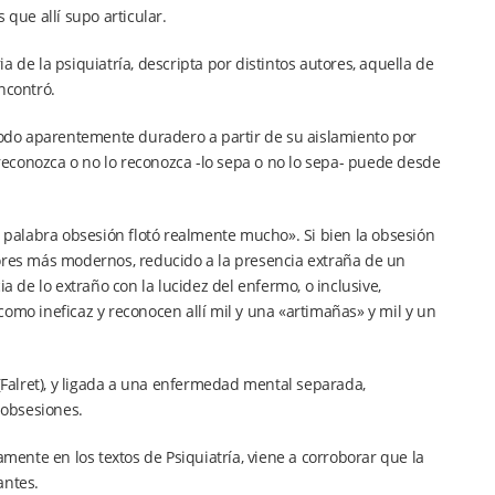
 que allí supo articular.
 de la psiquiatría, descripta por distintos autores, aquella de
ncontró.
 modo aparentemente duradero a partir de su aislamiento por
o reconozca o no lo reconozca -lo sepa o no lo sepa- puede desde
a palabra obsesión flotó realmente mucho». Si bien la obsesión
tores más modernos, reducido a la presencia extraña de un
de lo extraño con la lucidez del enfermo, o inclusive,
omo ineficaz y reconocen allí mil y una «artimañas» y mil y un
»(Falret), y ligada a una enfermedad mental separada,
 obsesiones.
ente en los textos de Psiquiatría, viene a corroborar que la
antes.