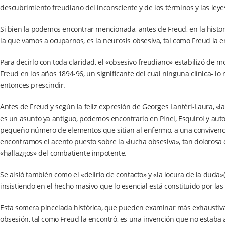
descubrimiento freudiano del inconsciente y de los términos y las leyes
Si bien la podemos encontrar mencionada, antes de Freud, en la historia
la que vamos a ocuparnos, es la neurosis obsesiva, tal como Freud la e
Para decirlo con toda claridad, el «obsesivo freudiano» estabilizó de
Freud en los años 1894-96, un significante del cual ninguna clínica- l
entonces prescindir.
Antes de Freud y según la feliz expresión de Georges Lantéri-Laura, «l
es un asunto ya antiguo, podemos encontrarlo en Pinel, Esquirol y au
pequeño número de elementos que sitian al enfermo, a una convivencia 
encontramos el acento puesto sobre la «lucha obsesiva», tan dolorosa c
«hallazgos» del combatiente impotente.
Se aisló también como el «delirio de contacto» y «la locura de la duda
insistiendo en el hecho masivo que lo esencial está constituido por las
Esta somera pincelada histórica, que pueden examinar más exhaustivam
obsesión, tal como Freud la encontró, es una invención que no estaba 