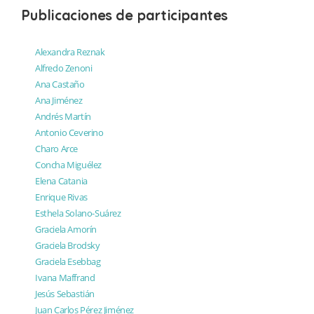
Publicaciones de participantes
Alexandra Reznak
Alfredo Zenoni
Ana Castaño
Ana Jiménez
Andrés Martín
Antonio Ceverino
Charo Arce
Concha Miguélez
Elena Catania
Enrique Rivas
Esthela Solano-Suárez
Graciela Amorín
Graciela Brodsky
Graciela Esebbag
Ivana Maffrand
Jesús Sebastián
Juan Carlos Pérez Jiménez