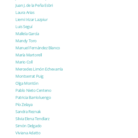
Juan J. de la Peña Esbri
Laura Arias
Lierni Irizar Lazpiur
Luis Seguí
Mallela García
Mandy Toro
Manuel Fernández Blanco
María Martorell
Mario Coll
Mercedes Limón Echevarría
Montserrat Puig
Olga Montón
Pablo Nieto Centeno
Patricia Barrioluengo
Pío Zelaya
Sandra Reznak
Silvia Elena Tendlarz
Simón Delgado
Viviana Adatto