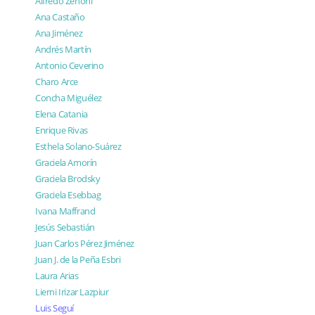
Alfredo Zenoni
Ana Castaño
Ana Jiménez
Andrés Martín
Antonio Ceverino
Charo Arce
Concha Miguélez
Elena Catania
Enrique Rivas
Esthela Solano-Suárez
Graciela Amorín
Graciela Brodsky
Graciela Esebbag
Ivana Maffrand
Jesús Sebastián
Juan Carlos Pérez Jiménez
Juan J. de la Peña Esbri
Laura Arias
Lierni Irizar Lazpiur
Luis Seguí