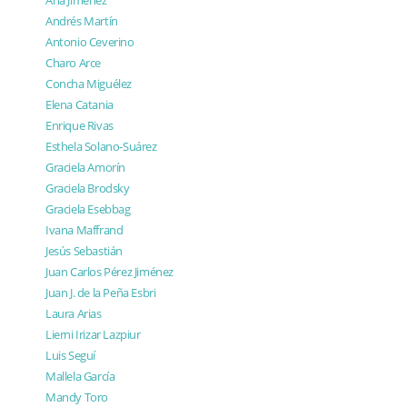
Andrés Martín
Antonio Ceverino
Charo Arce
Concha Miguélez
Elena Catania
Enrique Rivas
Esthela Solano-Suárez
Graciela Amorín
Graciela Brodsky
Graciela Esebbag
Ivana Maffrand
Jesús Sebastián
Juan Carlos Pérez Jiménez
Juan J. de la Peña Esbri
Laura Arias
Lierni Irizar Lazpiur
Luis Seguí
Mallela García
Mandy Toro