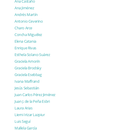
Ana Castaño
Ana Jiménez
Andrés Martín
Antonio Ceverino
Charo Arce
Concha Miguélez
Elena Catania
Enrique Rivas
Esthela Solano-Suárez
Graciela Amorín
Graciela Brodsky
Graciela Esebbag
Ivana Maffrand
Jesús Sebastián
Juan Carlos Pérez Jiménez
Juan J. de la Peña Esbri
Laura Arias
Lierni Irizar Lazpiur
Luis Seguí
Mallela García