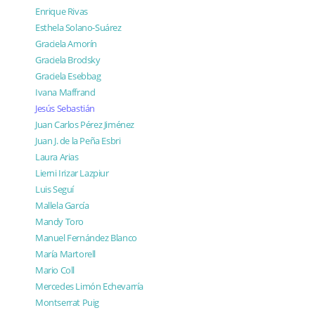
Enrique Rivas
Esthela Solano-Suárez
Graciela Amorín
Graciela Brodsky
Graciela Esebbag
Ivana Maffrand
Jesús Sebastián
Juan Carlos Pérez Jiménez
Juan J. de la Peña Esbri
Laura Arias
Lierni Irizar Lazpiur
Luis Seguí
Mallela García
Mandy Toro
Manuel Fernández Blanco
María Martorell
Mario Coll
Mercedes Limón Echevarría
Montserrat Puig