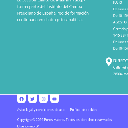
JULIO
forma parte del
Instituto del Campo
De lunes 
Freudiano de España
, red de formación
De 10-15h
continuada en clínica psicoanalítica.
AGOSTO
Cerrado p
1-15 SEP
De lunes 
De 10-15h
DIREC
Calle Rein
28004 Mad
Aviso legal y condiciones de uso
Política de cookies
Copyright © 2026 Poros Madrid. Todos los derechos reservados
Diseño web
LP