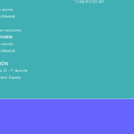
(+34) 915 591 487
a viernes
 (Madrid)
or vacaciones
TIEMBRE
a viernes
 (Madrid)
CIÓN
a, 31 – 1º derecha
rid - España