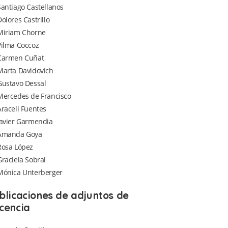
Santiago Castellanos
Dolores Castrillo
Miriam Chorne
Vilma Coccoz
Carmen Cuñat
Marta Davidovich
Gustavo Dessal
Mercedes de Francisco
Araceli Fuentes
Javier Garmendia
Amanda Goya
Rosa López
Graciela Sobral
Mónica Unterberger
blicaciones de adjuntos de
cencia