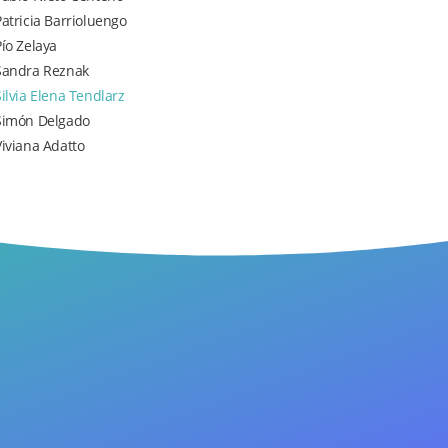
Patricia Barrioluengo
Pío Zelaya
Sandra Reznak
Silvia Elena Tendlarz
Simón Delgado
Viviana Adatto