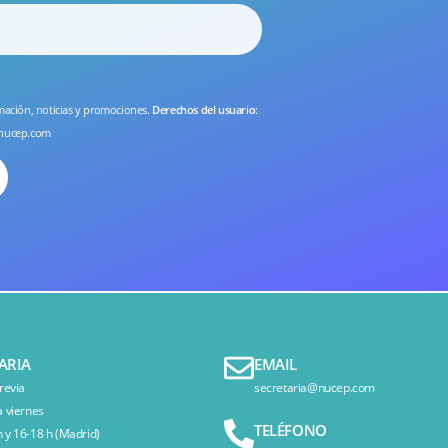
rmación, noticias y promociones.
Derechos del usuario
:
nucep.com
ARIA
EMAIL
revia
secretaria@nucep.com
a viernes
TELÉFONO
 y 16-18 h (Madrid)