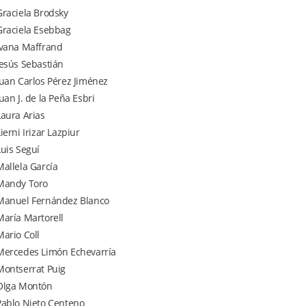
Graciela Brodsky
Graciela Esebbag
Ivana Maffrand
Jesús Sebastián
Juan Carlos Pérez Jiménez
Juan J. de la Peña Esbri
Laura Arias
ierni Irizar Lazpiur
Luis Seguí
Mallela García
Mandy Toro
Manuel Fernández Blanco
María Martorell
Mario Coll
Mercedes Limón Echevarría
Montserrat Puig
Olga Montón
Pablo Nieto Centeno