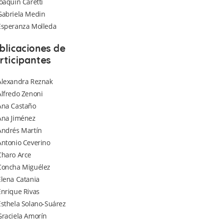
Joaquín Caretti
Gabriela Medin
Esperanza Molleda
blicaciones de
rticipantes
Alexandra Reznak
Alfredo Zenoni
Ana Castaño
Ana Jiménez
Andrés Martín
Antonio Ceverino
Charo Arce
Concha Miguélez
Elena Catania
Enrique Rivas
Esthela Solano-Suárez
Graciela Amorín