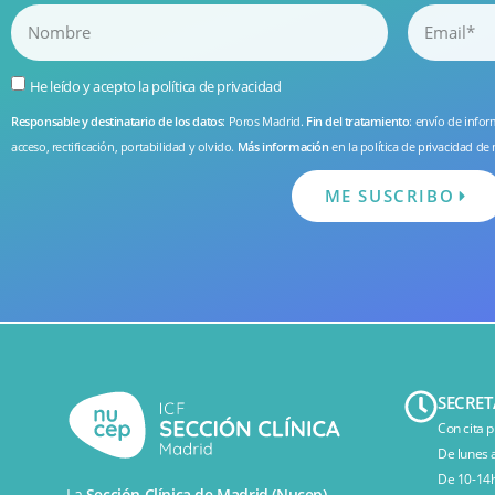
He leído y acepto la
política de privacidad
Responsable y destinatario de los datos
: Poros Madrid.
Fin del tratamiento
: envío de info
acceso, rectificación, portabilidad y olvido.
Más información
en la
política de privacidad
de 
ME SUSCRIBO
SECRET
Con cita p
De lunes 
De 10-14h
La
Sección Clínica de Madrid (Nucep)