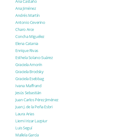
Ana Castaño
Ana Jiménez
Andrés Martín
Antonio Ceverino
Charo Arce
Concha Miguélez
Elena Catania
Enrique Rivas
Esthela Solano-Suárez
Graciela Amorín
Graciela Brodsky
Graciela Esebbag
Ivana Maffrand
Jesús Sebastián
Juan Carlos Pérez Jiménez
Juan J. de la Peña Esbri
Laura Arias
Lierni Irizar Lazpiur
Luis Seguí
Mallela García