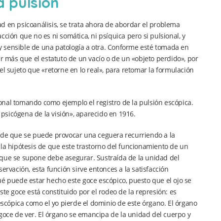
a pulsión
d en psicoanálisis, se trata ahora de abordar el problema
facción que no es ni somática, ni psíquica pero si pulsional, y
y sensible de una patología a otra. Conforme esté tomada en
er más que el estatuto de un vacío o de un «objeto perdido», por
el sujeto que «retorne en lo real», para retomar la formulación
onal tomando como ejemplo el registro de la pulsión escópica.
psicógena de la visión», aparecido en 1916.
o de que se puede provocar una ceguera recurriendo a la
 la hipótesis de que este trastorno del funcionamiento de un
 que se supone debe asegurar. Sustraída de la unidad del
ervación, esta función sirve entonces a la satisfacción
ué puede estar hecho este goce escópico, puesto que el ojo se
te goce está constituido por el rodeo de la represión: es
cópica como el yo pierde el dominio de este órgano. El órgano
l goce de ver. El órgano se emancipa de la unidad del cuerpo y