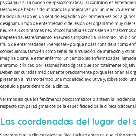
psicoanálisis. La noción de «psicosomática», al contrario, es enterament
Después de haber sido utilizado la primera vez por un médico alemán
ha sido utilizado en un sentido específico por primera vez por algunos
designar un tipo de enfermedad o de lesión del organismo muy difere
neurosis. Los síntomas neuróticos habituales consisten en trastornos 
inapetencia, estreñimiento, eneuresis, impotencia, insomnio, inhibicio
título de enfermedades «nerviosas» porque no las considera como en
consecuencia, también como señal de simulación, de imitación y otros
imagine o simule estar enfermo. En cambio las enfermedades llamadas
anatomo- clínicas, por lesiones histológicas que son totalmente objeti
Deben ser curadas médicamente precisamente porque lesionan el organ
presentan al mismo tiempo una modalidad evolutiva y, sobre todo, una 
capítulo a parte dentro de la clínica.
Veremos así que los fenómenos psicosomáticos plantean la incidencia de 
respecto son paradigmáticos de la especificidad de la clínica psicoanalí
Las coordenadas del lugar del 
Sabemos que la clínica psicoanalítica, incluso antes de que el fenómen