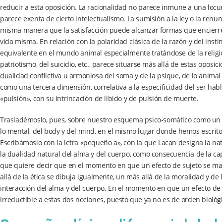
reducir a esta oposición. La racionalidad no parece inmune a una locu
parece exenta de cierto intelectualismo. La sumisión a la ley o la renu
misma manera que la satisfacción puede alcanzar formas que encierren 
vida misma. En relación con la polaridad clásica de la razón y del inst
equivalente en el mundo animal especialmente tratándose de la religión,
patriotismo, del suicidio, etc., parece situarse más allá de estas oposic
dualidad conflictiva u armoniosa del soma y de la psique, de lo animal y
como una tercera dimensión, correlativa a la especificidad del ser hab
«pulsión», con su intrincación de libido y de pulsión de muerte.
Trasladémoslo, pues, sobre nuestro esquema psico-somático como un ag
lo mental, del body y del mind, en el mismo lugar donde hemos escrito
Escribámoslo con la letra «pequeño a», con la que Lacan designa la na
la dualidad natural del alma y del cuerpo, como consecuencia de la ca
que quiere decir que en el momento en que un efecto de sujeto se mani
allá de la ética se dibuja igualmente, un más allá de la moralidad y d
interacción del alma y del cuerpo. En el momento en que un efecto de 
irreductible a estas dos nociones, puesto que ya no es de orden biológ