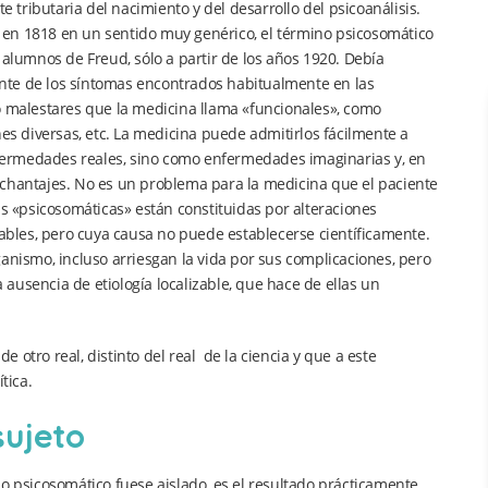
e tributaria del nacimiento y del desarrollo del psicoanálisis.
 en 1818 en un sentido muy genérico, el término psicosomático
 alumnos de Freud, sólo a partir de los años 1920. Debía
nte de los síntomas encontrados habitualmente en las
o malestares que la medicina llama «funcionales», como
nes diversas, etc. La medicina puede admitirlos fácilmente a
fermedades reales, sino como enfermedades imaginarias y, en
 chantajes. No es un problema para la medicina que el paciente
 «psicosomáticas» están constituidas por alteraciones
vables, pero cuya causa no puede establecerse científicamente.
ismo, incluso arriesgan la vida por sus complicaciones, pero
ausencia de etiología localizable, que hace de ellas un
otro real, distinto del real de la ciencia y que a este
tica.
sujeto
o psicosomático fuese aislado, es el resultado prácticamente