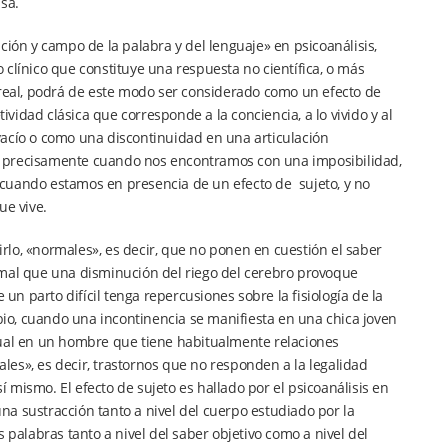
sa.
ción y campo de la palabra y del lenguaje» en psicoanálisis,
clínico que constituye una respuesta no científica, o más
 lo real, podrá de este modo ser considerado como un efecto de
ividad clásica que corresponde a la conciencia, a lo vivido y al
vacío o como una discontinuidad en una articulación
 Es precisamente cuando nos encontramos con una imposibilidad,
os cuando estamos en presencia de un efecto de sujeto, y no
ue vive.
cirlo, «normales», es decir, que no ponen en cuestión el saber
normal que una disminución del riego del cerebro provoque
 un parto difícil tenga repercusiones sobre la fisiología de la
io, cuando una incontinencia se manifiesta en una chica joven
xual en un hombre que tiene habitualmente relaciones
es», es decir, trastornos que no responden a la legalidad
sí mismo. El efecto de sujeto es hallado por el psicoanálisis en
una sustracción tanto a nivel del cuerpo estudiado por la
as palabras tanto a nivel del saber objetivo como a nivel del