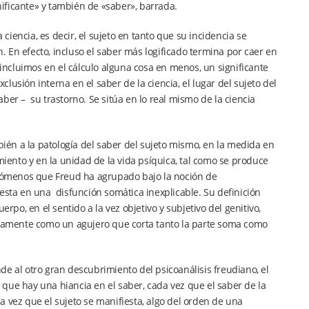
gnificante» y también de «saber», barrada.
 ciencia, es decir, el sujeto en tanto que su incidencia se
n. En efecto, incluso el saber más logificado termina por caer en
ncluimos en el cálculo alguna cosa en menos, un significante
usión interna en el saber de la ciencia, el lugar del sujeto del
saber – su trastorno. Se sitúa en lo real mismo de la ciencia
bién a la patología del saber del sujeto mismo, en la medida en
ento y en la unidad de la vida psíquica, tal como se produce
fenómenos que Freud ha agrupado bajo la noción de
iesta en una disfunción somática inexplicable. Su definición
rpo, en el sentido a la vez objetivo y subjetivo del genitivo,
camente como un agujero que corta tanto la parte soma como
onde al otro gran descubrimiento del psicoanálisis freudiano, el
z que hay una hiancia en el saber, cada vez que el saber de la
ada vez que el sujeto se manifiesta, algo del orden de una