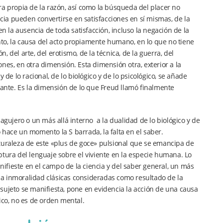
ra propia de la razón, así como la búsqueda del placer no
ncia pueden convertirse en satisfacciones en sí mismas, de la
la ausencia de toda satisfacción, incluso la negación de la
into, la causa del acto propiamente humano, en lo que no tiene
 del arte, del erotismo, de la técnica, de la guerra, del
iones, en otra dimensión. Esta dimensión otra, exterior a la
 de lo racional, de lo biológico y de lo psicológico, se añade
lante. Es la dimensión de lo que Freud llamó finalmente
ujero o un más allá interno a la dualidad de lo biológico y de
 hace un momento la S barrada, la falta en el saber.
turaleza de este «plus de goce» pulsional que se emancipa de
ptura del lenguaje sobre el viviente en la especie humana. Lo
fieste en el campo de la ciencia y del saber general, un más
e la inmoralidad clásicas consideradas como resultado de la
sujeto se manifiesta, pone en evidencia la acción de una causa
ico, no es de orden mental.