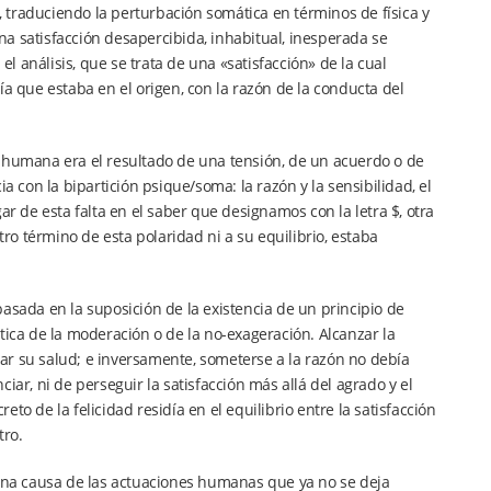
o, traduciendo la perturbación somática en términos de física y
una satisfacción desapercibida, inhabitual, inesperada se
el análisis, que se trata de una «satisfacción» de la cual
que estaba en el origen, con la razón de la conducta del
n humana era el resultado de una tensión, de un acuerdo o de
con la bipartición psique/soma: la razón y la sensibilidad, el
ugar de esta falta en el saber que designamos con la letra $, otra
o término de esta polaridad ni a su equilibrio, estaba
a basada en la suposición de la existencia de un principio de
 ética de la moderación o de la no-exageración. Alcanzar la
ular su salud; e inversamente, someterse a la razón no debía
ar, ni de perseguir la satisfacción más allá del agrado y el
reto de la felicidad residía en el equilibrio entre la satisfacción
tro.
 una causa de las actuaciones humanas que ya no se deja