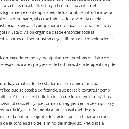
aracterizado a la filosofía y a la medicina antes del
es lógicamente contemporáneo de los cambios introducidos por
ural del ser humano, tal como había sido concebida desde la
stancia extensa; el cuerpo adquiere todas las características
 gozar. Esta división organiza desde entonces toda la
o de dos partes del ser humano cuyas diferentes denominaciones
diado, experimentado y manipulado en términos de física y de
s espectaculares progresos de la clínica, de la terapéutica y de
do, diagramatizado de esta forma, otra clínica tomaba
ntífica que se estaba edificando, que parecía constituir como
ífico. Y bien, de esta clínica hecha de fenómenos somáticos
 «asintóticos», etc. y que forman un agujero en la descripción y
extraer la lógica refiriéndola a una causalidad de otra
onstituida por un conjunto de efectos que sin tener una causa
 de la conciencia o de la mind del individuo. Freud iba a