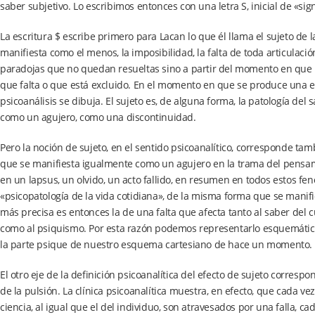
saber subjetivo. Lo escribimos entonces con una letra S, inicial de «si
La escritura $ escribe primero para Lacan lo que él llama el sujeto de la
manifiesta como el menos, la imposibilidad, la falta de toda articulació
paradojas que no quedan resueltas sino a partir del momento en que i
que falta o que está excluido. En el momento en que se produce una excl
psicoanálisis se dibuja. El sujeto es, de alguna forma, la patología del 
como un agujero, como una discontinuidad.
Pero la noción de sujeto, en el sentido psicoanalítico, corresponde tam
que se manifiesta igualmente como un agujero en la trama del pensami
en un lapsus, un olvido, un acto fallido, en resumen en todos estos 
«psicopatología de la vida cotidiana», de la misma forma que se manif
más precisa es entonces la de una falta que afecta tanto al saber del cue
como al psiquismo. Por esta razón podemos representarlo esquemáti
la parte psique de nuestro esquema cartesiano de hace un momento.
El otro eje de la definición psicoanalítica del efecto de sujeto corresp
de la pulsión. La clínica psicoanalítica muestra, en efecto, que cada ve
ciencia, al igual que el del individuo, son atravesados por una falla, c