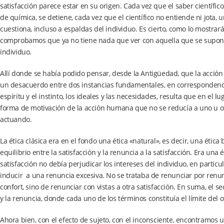
satisfacción parece estar en su origen. Cada vez que el saber científic
de química, se detiene, cada vez que el científico no entiende ni jota, 
cuestiona, incluso a espaldas del individuo. Es cierto, como lo mostrará 
comprobamos que ya no tiene nada que ver con aquella que se suponía 
individuo.
Allí donde se había podido pensar, desde la Antigüedad, que la acció
un desacuerdo entre dos instancias fundamentales, en correspondencia 
espíritu y el instinto, los ideales y las necesidades, resulta que en el l
forma de motivación de la acción humana que no se reducía a uno u otr
actuando.
La ética clásica era en el fondo una ética «natural», es decir, una étic
equilibrio entre la satisfacción y la renuncia a la satisfacción. Era una
satisfacción no debía perjudicar los intereses del individuo, en partic
inducir a una renuncia excesiva. No se trataba de renunciar por renunci
confort, sino de renunciar con vistas a otra satisfacción. En suma, el sec
y la renuncia, donde cada uno de los términos constituía el límite del o
Ahora bien, con el efecto de sujeto, con el inconsciente, encontramos