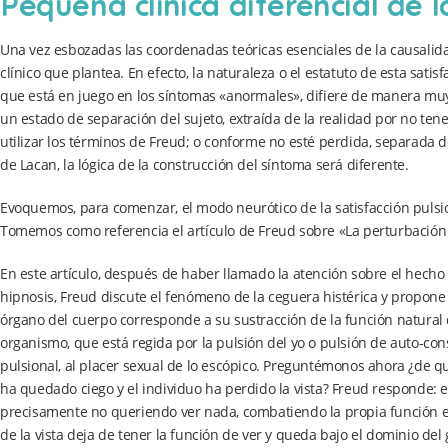
Pequeña clínica diferencial de l
Una vez esbozadas las coordenadas teóricas esenciales de la causalida
clínico que plantea. En efecto, la naturaleza o el estatuto de esta satis
que está en juego en los síntomas «anormales», difiere de manera mu
un estado de separación del sujeto, extraída de la realidad por no ten
utilizar los términos de Freud; o conforme no esté perdida, separada d
de Lacan, la lógica de la construcción del síntoma será diferente.
Evoquemos, para comenzar, el modo neurótico de la satisfacción pulsi
Tomemos como referencia el artículo de Freud sobre «La perturbación 
En este artículo, después de haber llamado la atención sobre el hech
hipnosis, Freud discute el fenómeno de la ceguera histérica y propone
órgano del cuerpo corresponde a su sustracción de la función natural
organismo, que está regida por la pulsión del yo o pulsión de auto-cons
pulsional, al placer sexual de lo escópico. Preguntémonos ahora ¿de q
ha quedado ciego y el individuo ha perdido la vista? Freud responde: es
precisamente no queriendo ver nada, combatiendo la propia función es
de la vista deja de tener la función de ver y queda bajo el dominio de