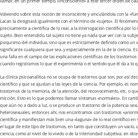
llamar, en un primer tiempo, «inconsciente» a este tercer orden de cau
Volviendo sobre esta noción de inconsciente y vinculándola con la «fun
Lacan la designará igualmente con el término de «sujeto». El fenómeno 
precisamente a-científica de lo real, a la interrogación científica por
sujeto. Bien entendido, tal sujeto no tiene ya nada que ver con la subjet
psiquismo del individuo, sino que es estrictamente definido como un 
significante cualquiera que sea, y especialmente en la de la ciencia.
una falla en el campo de las explicaciones científicas de los trastorn
cuando registramos lo que él experimenta o el sentido que él da a lo q
La clínica psicoanalítica no se ocupa de trastornos que son, por así de
científico y que se ajustan a las leyes de la ciencia. Por ejemplo, es 
trastornos de la memoria, de la atención, del reconocimiento, etc. o que
micción. Esto es lo que podemos llamar síntomas «normales». En camb
que aún no a dado a luz, o se produce un trastorno de la potencia se
heterosexuales, entonces ahí, nos encontramos con trastornos «anormal
científica y manifiestan más bien una «laguna» de lo real científico en 
el lugar de este tipo de trastornos, en tanto que constituyen un vacío, 
ciencia, como al nivel de lo vivido o de la interioridad subjetiva; en otr