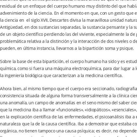
residual de un enfoque del cuerpo humano muy distinto del que había c
advenimiento de la ciencia. En el momento en que, con un gesto que 
la ciencia en el siglo XVII, Descartes divisa la maravillosa unidad nat
Antigüedad, en dos sustancias separadas, la sustancia pensante y la su
de un objeto científico perdiendo las del viviente, especialmente la de
problemática relativa a la distinción y la interacción de dos niveles 
pueden, en última instancia, llevarnos a la bipartición soma y psique.
Sobre la base de esta bipartición, el cuerpo humano ha sido y es estu
química, como si fuera una máquina electroquímica, para dar lugar a lo
la ingeniería biológica que caracterizan a la medicina científica.
Ahora bien, al mismo tiempo que el cuerpo era seccionado, radiografia
consistencia situada de alguna forma transversalmente a la clínica cie
una anomalía, un campo de anomalías en el seno mismo del saber cient
que la medicina iba a llamar «funcionales», «idiopáticos», «esenciales»,
en la explicación científica de las enfermedades, el psicoanálisis iba a 
naturaleza que la de la causa científica. Iba a demostrar que estaba c
orgánica, no tienen tampoco una causa psíquica; es decir, no dependen