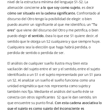
nivel de la estructura mínima del lenguaje S1-S2. La
alienación concierne
a lo que soy
como sujeto
, es decir
cómo ser situado en la cadena significante.
Confrontado al
discurso del Otro tengo la posibilidad de elegir: o bien
puedo asumir un significante al que me identifico, un
“Tu
eres”
que viene del discurso del Otro y me petrifica, o bien
puedo elegir
el sentido
, ósea lo que ese S1 quiere decir, el
sentido que le otorga un S2 cualquiera y que siempre huye.
Cualquiera sea la elección que haga habrá perdida, o
perdida de sentido o perdida de ser.
El análisis de cualquier sueño ilustra muy bien esta
vacilación del sujeto entre el ser y el sentido, entre el sujeto
identificado a un S1 o el sujeto representado por un S1 para
un S2. Al analizar un sueño el sueño funciona como una
unidad enigmática que nos representa como sujeto y
también nos fija. Mediante el análisis del sueño éste se
conecta con otros significantes S2 que le dan sentido, sin
que encuentre su punto final.
Con esta cadena asociativa lo
que el sujeto es como sujeto del inconsciente es