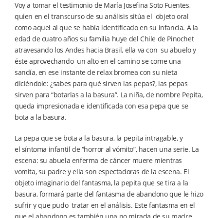
Voy a tomar el testimonio de María Josefina Soto Fuentes,
quien en el transcurso de su análisis sitúa el objeto oral
como aquel al que se había identificado en su infancia. A la
edad de cuatro años su familia huye del Chile de Pinochet
atravesando los Andes hacia Brasil, ella va con su abuelo y
éste aprovechando un alto en el camino se come una
sandía, en ese instante de relax bromea con su nieta
diciéndole: ¿sabes para qué sirven las pepas?, las pepas
sirven para “botarlas a la basura”. La niña, de nombre Pepita,
queda impresionada e identificada con esa pepa que se
bota a la basura.
La pepa que se bota a la basura, la pepita intragable, y
el síntoma infantil de “horror al vómito”, hacen una serie. La
escena: su abuela enferma de cáncer muere mientras
vomita, su padre y ella son espectadoras de la escena. El
objeto imaginario del fantasma, la pepita que se tira a la
basura, formará parte del fantasma de abandono que le hizo
sufrir y que pudo tratar en el análisis. Este fantasma en el
que el abandono es también una no mirada de su madre