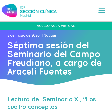
ACCESO AULA VIRTUAL
Noticias
8 de mayo de 2020
|
Séptima sesión del
Seminario del Campo
Freudiano, a cargo de
Araceli Fuentes
Lectura del Seminario XI, “Los
cuatro conceptos