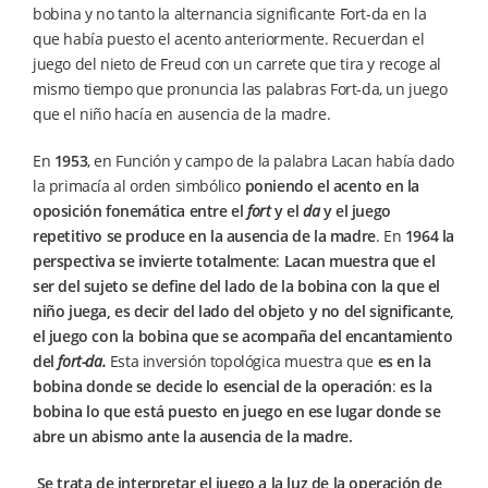
bobina y no tanto la alternancia significante Fort-da en la
que había puesto el acento anteriormente. Recuerdan el
juego del nieto de Freud con un carrete que tira y recoge al
mismo tiempo que pronuncia las palabras Fort-da, un juego
que el niño hacía en ausencia de la madre.
En
1953
, en Función y campo de la palabra Lacan había dado
la primacía al orden simbólico
poniendo el acento en la
oposición fonemática entre el
fort
y el
da
y el juego
repetitivo se produce en la ausencia de la madre
. En
1964
la
perspectiva se invierte totalmente
:
Lacan muestra que el
ser del sujeto se define del lado de la bobina con la que el
niño juega, es decir del lado del objeto y no del significante,
el juego con la bobina que se acompaña del encantamiento
del
fort-da.
Esta inversión topológica muestra que
es en la
bobina donde se decide lo esencial de la operación
:
es la
bobina lo que está puesto en juego en ese lugar donde se
abre un abismo ante la ausencia de la madre.
Se trata de interpretar el juego a la luz de la operación de