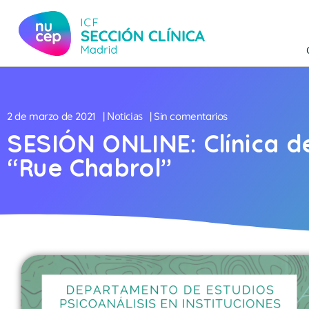
Noticias
2 de marzo de 2021
|
| Sin comentarios
SESIÓN ONLINE: Clínica de
“Rue Chabrol”