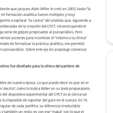
desde que Jacques-Alain Miller lo creó, en 2003, hasta “la
a mi formación analítica fueron múltiples y muy
arme a explorar “la cocina” del analista que, siguiendo a
oordenadas de la creación del CPCT, reconstruyendo el
a serie de golpes propiciados al psicoanálisis. Pero
sas acciones para incentivar el “retorno a la clínica”
modo de formalizar la práctica analítica, me permitió
s en psicoanálisis. Sobre este eje les propongo conversar
tivo fue diseñado para la clínica del parletre de
rlêtre de nuestra época. Lo que puedo decir es que en el
decirlo”, como lo indica Miller en su texto preparatorio
 del dispositivo experimental del CPCT es la clínica tal
 es lo imposible de soportar del goce en el cuerpo. En 16
ngular de cada parlêtre, su diferencia irreductible
s y también un resto; es con ese “mapa” con lo que el