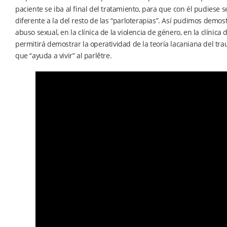
paciente se iba al final del tratamiento, para que con él pudiese 
diferente a la del resto de las “parloterapias”. Así pudimos demost
abuso sexual, en la clínica de la violencia de género, en la clínic
permitirá demostrar la operatividad de la teoría lacaniana del tr
que “ayuda a vivir” al parlêtre.