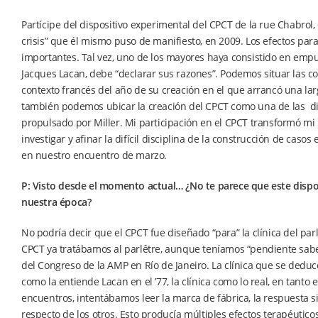
Partícipe del dispositivo experimental del CPCT de la rue Chabrol, 
crisis” que él mismo puso de manifiesto, en 2009. Los efectos par
importantes. Tal vez, uno de los mayores haya consistido en empuj
Jacques Lacan, debe “declarar sus razones”. Podemos situar las c
contexto francés del año de su creación en el que arrancó una larg
también podemos ubicar la creación del CPCT como una de las diver
propulsado por Miller. Mi participación en el CPCT transformó mi 
investigar y afinar la difícil disciplina de la construcción de caso
en nuestro encuentro de marzo.
P: Visto desde el momento actual… ¿No te parece que este disposi
nuestra época?
No podría decir que el CPCT fue diseñado “para” la clínica del pa
CPCT ya tratábamos al parlêtre, aunque teníamos “pendiente saber 
del Congreso de la AMP en Río de Janeiro. La clínica que se deduce
como la entiende Lacan en el ’77, la clínica como lo real, en tanto
encuentros, intentábamos leer la marca de fábrica, la respuesta si
respecto de los otros. Esto producía múltiples efectos terapéutico