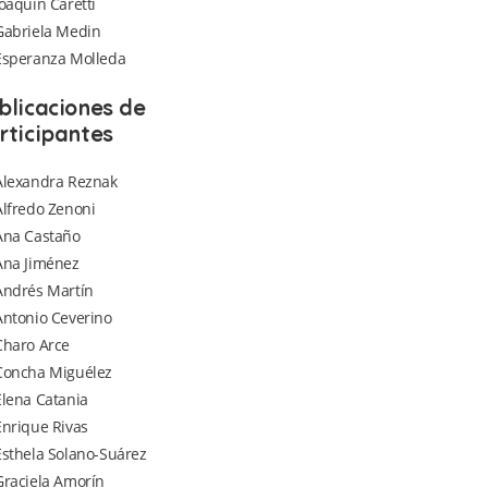
Joaquín Caretti
Gabriela Medin
Esperanza Molleda
blicaciones de
rticipantes
Alexandra Reznak
Alfredo Zenoni
Ana Castaño
Ana Jiménez
Andrés Martín
Antonio Ceverino
Charo Arce
Concha Miguélez
Elena Catania
Enrique Rivas
Esthela Solano-Suárez
Graciela Amorín