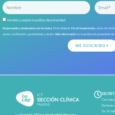
He leído y acepto la
política de privacidad
Responsable y destinatario de los datos
: Poros Madrid.
Fin del tratamiento
: envío de info
acceso, rectificación, portabilidad y olvido.
Más información
en la
política de privacidad
de 
ME SUSCRIBO
SECRET
Con cita p
De lunes 
De 10-14h
La
Sección Clínica de Madrid (Nucep)