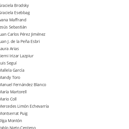
Graciela Brodsky
Graciela Esebbag
Ivana Maffrand
Jesús Sebastián
Juan Carlos Pérez Jiménez
Juan J. de la Peña Esbri
Laura Arias
ierni Irizar Lazpiur
Luis Seguí
Mallela García
Mandy Toro
Manuel Fernández Blanco
María Martorell
Mario Coll
Mercedes Limón Echevarría
Montserrat Puig
Olga Montón
Pablo Nieto Centeno