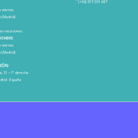
(+34) 915 591 487
a viernes
 (Madrid)
or vacaciones
TIEMBRE
a viernes
 (Madrid)
CIÓN
a, 31 – 1º derecha
rid - España