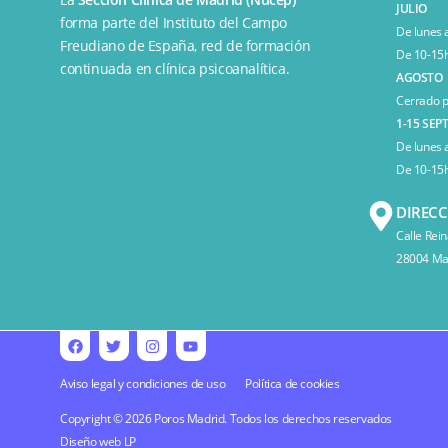
JULIO
forma parte del
Instituto del Campo
De lunes 
Freudiano de España
, red de formación
De 10-15h
continuada en clínica psicoanalítica.
AGOSTO
Cerrado p
1-15 SEP
De lunes 
De 10-15h
DIREC
Calle Rein
28004 Mad
Aviso legal y condiciones de uso
Política de cookies
Copyright © 2026 Poros Madrid. Todos los derechos reservados
Diseño web
LP