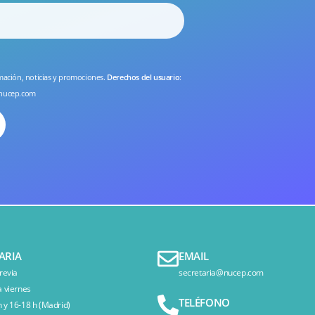
rmación, noticias y promociones.
Derechos del usuario
:
nucep.com
ARIA
EMAIL
revia
secretaria@nucep.com
a viernes
TELÉFONO
 y 16-18 h (Madrid)