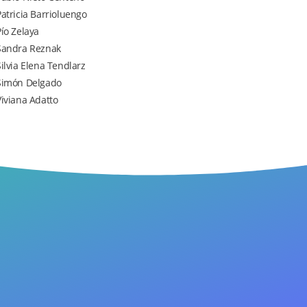
Patricia Barrioluengo
Pío Zelaya
Sandra Reznak
Silvia Elena Tendlarz
Simón Delgado
Viviana Adatto