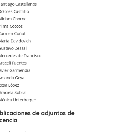
Santiago Castellanos
Dolores Castrillo
Miriam Chorne
Vilma Coccoz
Carmen Cuñat
Marta Davidovich
Gustavo Dessal
Mercedes de Francisco
Araceli Fuentes
Javier Garmendia
Amanda Goya
Rosa López
Graciela Sobral
Mónica Unterberger
blicaciones de adjuntos de
cencia