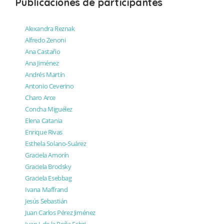
Publicaciones de participantes
Alexandra Reznak
Alfredo Zenoni
Ana Castaño
Ana Jiménez
Andrés Martín
Antonio Ceverino
Charo Arce
Concha Miguélez
Elena Catania
Enrique Rivas
Esthela Solano-Suárez
Graciela Amorín
Graciela Brodsky
Graciela Esebbag
Ivana Maffrand
Jesús Sebastián
Juan Carlos Pérez Jiménez