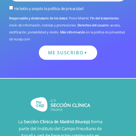
He leído y acepto la
política de privacidad
Responsable y destinatario de los datos
: Poros Madrid.
Fin del tratamiento
:
envío de información, noticias y promociones.
Derechos del usuario
: acceso,
rectificación, portabilidad y olvido.
Más información
en la
política de privacidad
de nucep.com
ME SUSCRIBO
La
Sección Clínica de Madrid (Nucep)
forma
parte del
Instituto del Campo Freudiano de
España
, red de formación continuada en