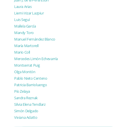
Juan J. de la Peña Esbri
Laura Arias
Lierni Irizar Lazpiur
Luis Seguí
Mallela García
Mandy Toro
Manuel Fernández Blanco
María Martorell
Mario Coll
Mercedes Limón Echevarría
Montserrat Puig
Olga Montón
Pablo Nieto Centeno
Patricia Barrioluengo
Pío Zelaya
Sandra Reznak
Silvia Elena Tendlarz
Simón Delgado
Viviana Adatto