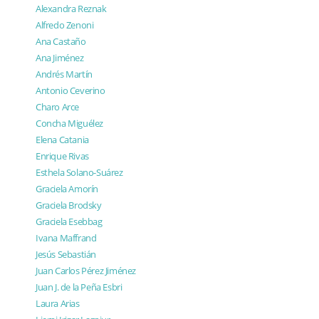
Alexandra Reznak
Alfredo Zenoni
Ana Castaño
Ana Jiménez
Andrés Martín
Antonio Ceverino
Charo Arce
Concha Miguélez
Elena Catania
Enrique Rivas
Esthela Solano-Suárez
Graciela Amorín
Graciela Brodsky
Graciela Esebbag
Ivana Maffrand
Jesús Sebastián
Juan Carlos Pérez Jiménez
Juan J. de la Peña Esbri
Laura Arias