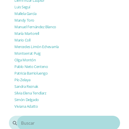
Lierni Irizar Lazpiur
Luis Seguí
Mallela García
Mandy Toro
Manuel Fernández Blanco
María Martorell
Mario Coll
Mercedes Limón Echevarría
Montserrat Puig
Olga Montón
Pablo Nieto Centeno
Patricia Barrioluengo
Pío Zelaya
Sandra Reznak
Silvia Elena Tendlarz
Simón Delgado
Viviana Adatto